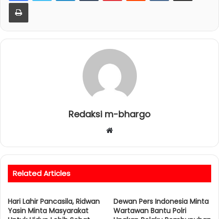
Print
Redaksi m-bhargo
W
e
b
s
Related Articles
i
t
Hari Lahir Pancasila, Ridwan
e
Dewan Pers Indonesia Minta
Yasin Minta Masyarakat
Wartawan Bantu Polri