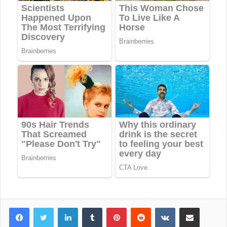
LinkedIn
Tumblr
Pinterest
Reddit
VKontakte
Share via Email