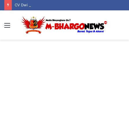
CV Dwi Indo Cipta Berizin Legal, Taat Pajak, dan Jadi Pilar Kehidupan Serta Keagamaan Warga Boliyohuto
Menu