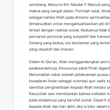
seimbang. Menurut KH. Masdar F Mas’udi peng
makna yang sangat dalam. Perintah salat, dim
sebagai hamba Allah pada dimensi spiritualita
dimaksudkan untuk mengaktualisasikan jati dir
terkait dengan realitas sosial. Keduanya tidak
pencarian personal yang subyektif dan transe
Sedang yang kedua, sisi keislaman yang terkai
yang obyektif dan Imanen.
Dalam Al-Qur’an, Allah menggandengkan perint
pelaksanaannya, khususnya zakat fitrah dig
Menunaikan zakat setelah pelaksanaan puasa s
kesadaran ihsan sebagai orientasi quo vadis s
identitas penghambaan kepada Allah melalui p
Rasulullah saw menekankan bahwa indikator ke
pada amalannya yang bersifat sosial. Seperti 
kepada Allah dan hari akhir jika ia tidur dala