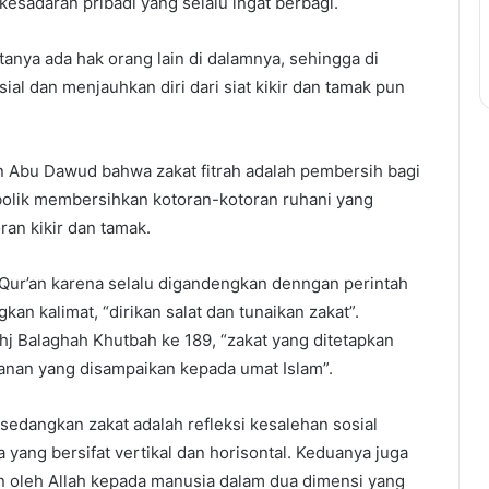
sadaran pribadi yang selalu ingat berbagi.
anya ada hak orang lain di dalamnya, sehingga di
al dan menjauhkan diri dari siat kikir dan tamak pun
n Abu Dawud bahwa zakat fitrah adalah pembersih bagi
bolik membersihkan kotoran-kotoran ruhani yang
ran kikir dan tamak.
-Qur’an karena selalu digandengkan denngan perintah
an kalimat, “dirikan salat dan tunaikan zakat”.
hj Balaghah Khutbah ke 189, “zakat yang ditetapkan
anan yang disampaikan kepada umat Islam”.
, sedangkan zakat adalah refleksi kesalehan sosial
yang bersifat vertikal dan horisontal. Keduanya juga
n oleh Allah kepada manusia dalam dua dimensi yang