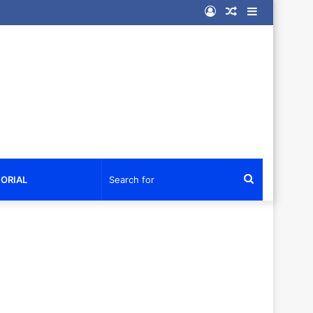
Log
Random
Sidebar
In
Article
Search
ORIAL
for