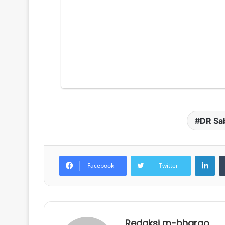
DR Sa
LinkedIn
Facebook
Twitter
Redaksi m-bhargo