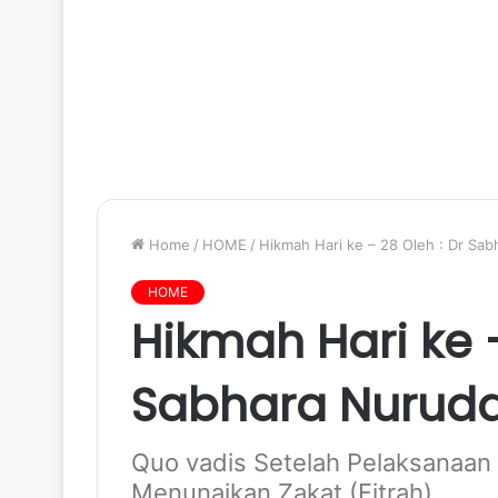
Home
/
HOME
/
Hikmah Hari ke – 28 Oleh : Dr Sab
HOME
Hikmah Hari ke –
Sabhara Nurudd
Quo vadis Setelah Pelaksanaan 
Menunaikan Zakat (Fitrah).