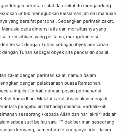
gandengan perintah salat dan zakat itu mengandung
aksudkan untuk meneguhkan keislaman jati diri manusia
snya yang bersifat personal. Sedangkan perintah zakat,
i Manusia pada dimensi etis dan moralitasnya yang
 bisa terpisahkan, yang pertama, merupakan sisi
nden terkait dengan Tuhan sebagai obyek pencarian.
t dengan Tuhan sebagai obyek cita pencarian sosial
ah zakat dengan perintah salat, namun dalam
andenngkan dengan pelaksanaan puasa Ramadhan.
ecara implisit terkait dengan pesan permanensi
etelah Ramadhan. Melalui zakat, ihsan akan menjadi
erantara pengabdian terhadap sesama. Berkali-kali
imanan seseorang (kepada Allah dan hari akhir) adalah
dalam sabda suci beliau saw. “Tidak beriman seseorang
m keadaan kenyang, sementara tetangganya tidur dalam