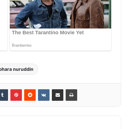
bhara nuruddin
Tumblr
Pinterest
Reddit
VKontakte
Share via Email
Print