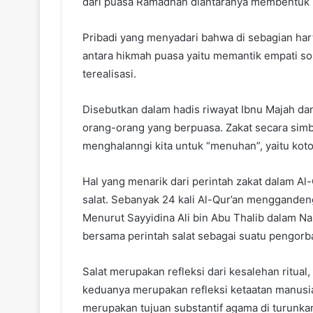
dari puasa Ramadhan diantaranya membentuk ke
Pribadi yang menyadari bahwa di sebagian hart
antara hikmah puasa yaitu memantik empati sosi
terealisasi.
Disebutkan dalam hadis riwayat Ibnu Majah da
orang-orang yang berpuasa. Zakat secara sim
menghalanngi kita untuk “menuhan”, yaitu koto
Hal yang menarik dari perintah zakat dalam Al
salat. Sebanyak 24 kali Al-Qur’an menggandengk
Menurut Sayyidina Ali bin Abu Thalib dalam Na
bersama perintah salat sebagai suatu pengorb
Salat merupakan refleksi dari kesalehan ritual
keduanya merupakan refleksi ketaatan manusia 
merupakan tujuan substantif agama di turunka