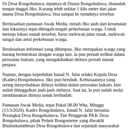
Di Desa Bongohulawa, tepatnya di Dusun Bongohulawa, disanalah
tempat tinggal Jiko. Kurang lebih sekitar 1 kilo meter dari jalan
utama Desa Bongohulawa, bisa sampai ke rumahnya tersebut.
Berdasarkan pantauan Awak Media, rumah Jiko jauh dari keramaian
dan lokasinya tepat ditengah-tengah perkebunan warga. Untuk
menuju lokasi rumah tersebut, harus melewati jalan rusak, melewati
sungai dan areal perkebunan warga.
Berdasarkan informasi yang dihimpun, Jiko merupakan warga yang
kurang berinterkasi dengan warga lain. Ia pun pernah terlibat dalam
persoalan hukum, yang mengakibatkan dirinya pernah masuk
penjara.
Namun, dengan kepedulian Ismail N. Jafar selaku Kepala Desa
(Kades) Bongohulawa, Jiko pun berubah. Kebiasaannya yang
sering menyebabkan dirinya terlibat dalam persoalan hukum, kini
sudah ditinggalkan jauh-jauh olehnya. Saat ini, Ia pun sudah mulai
membiasakan dirinya untuk beribadah.
Pantauan Awak Media, tepat Pukul 08.00 Wita, Minggu
(15/3/2020), Kades Bongohulawa, Ismail N. Jafar bersama
Perangkat Desa Bongohulawa, Tim Penggerak PKK Desa
Bongohulawa, pihak Polsek Bongomeme yang diwakili
Bhabinkamtibmas Desa Bongohulawa dan sejumlah masyarakat