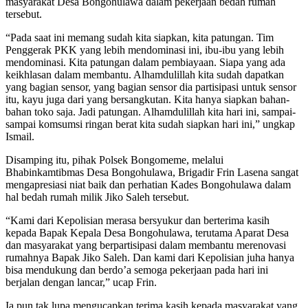
masyarakat Desa Bongohulawa dalam pekerjaan bedah rumah
tersebut.
“Pada saat ini memang sudah kita siapkan, kita patungan. Tim
Penggerak PKK yang lebih mendominasi ini, ibu-ibu yang lebih
mendominasi. Kita patungan dalam pembiayaan. Siapa yang ada
keikhlasan dalam membantu. Alhamdulillah kita sudah dapatkan
yang bagian sensor, yang bagian sensor dia partisipasi untuk sensor
itu, kayu juga dari yang bersangkutan. Kita hanya siapkan bahan-
bahan toko saja. Jadi patungan. Alhamdulillah kita hari ini, sampai-
sampai komsumsi ringan berat kita sudah siapkan hari ini,” ungkap
Ismail.
Disamping itu, pihak Polsek Bongomeme, melalui
Bhabinkamtibmas Desa Bongohulawa, Brigadir Frin Lasena sangat
mengapresiasi niat baik dan perhatian Kades Bongohulawa dalam
hal bedah rumah milik Jiko Saleh tersebut.
“Kami dari Kepolisian merasa bersyukur dan berterima kasih
kepada Bapak Kepala Desa Bongohulawa, terutama Aparat Desa
dan masyarakat yang berpartisipasi dalam membantu merenovasi
rumahnya Bapak Jiko Saleh. Dan kami dari Kepolisian juha hanya
bisa mendukung dan berdo’a semoga pekerjaan pada hari ini
berjalan dengan lancar,” ucap Frin.
Ia pun tak lupa mengucapkan terima kasih kepada masyarakat yang