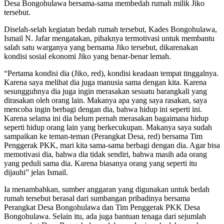
Desa Bongohulawa bersama-sama membedah rumah milik Jiko
tersebut.
Diselah-selah kegiatan bedah rumah tersebut, Kades Bongohulawa,
Ismail N. Jafar mengatakan, pihaknya termotivasi untuk membantu
salah satu warganya yang bernama Jiko tersebut, dikarenakan
kondisi sosial ekonomi Jiko yang benar-benar lemah.
“Pertama kondisi dia (Jiko, red), kondisi keadaan tempat tinggalnya.
Karena saya melihat dia juga manusia sama dengan kita. Karena
sesungguhnya dia juga ingin merasakan sesuatu barangkali yang
dirasakan oleh orang lain. Makanya apa yang saya rasakan, saya
mencoba ingin berbagi dengan dia, bahwa hidup ini seperti ini.
Karena selama ini dia belum pernah merasakan bagaimana hidup
seperti hidup orang lain yang berkecukupan. Makanya saya sudah
sampaikan ke teman-teman (Perangkat Desa, red) bersama Tim
Penggerak PKK, mari kita sama-sama berbagi dengan dia. Agar bisa
memotivasi dia, bahwa dia tidak sendiri, bahwa masih ada orang
yang peduli sama dia. Karena biasanya orang yang seperti itu
dijauhi” jelas Ismail.
Ia menambahkan, sumber anggaran yang digunakan untuk bedah
rumah tersebut berasal dari sumbangan pribadinya bersama
Perangkat Desa Bongohulawa dan Tim Penggerak PKK Desa
Bongohulawa. Selain itu, ada juga bantuan tenaga dari sejumlah