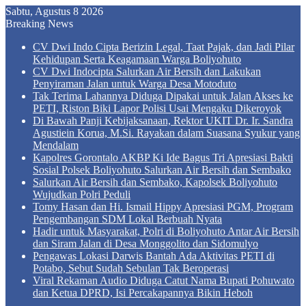
Sabtu, Agustus 8 2026
Breaking News
CV Dwi Indo Cipta Berizin Legal, Taat Pajak, dan Jadi Pilar
Kehidupan Serta Keagamaan Warga Boliyohuto
CV Dwi Indocipta Salurkan Air Bersih dan Lakukan
Penyiraman Jalan untuk Warga Desa Motoduto
Tak Terima Lahannya Diduga Dipakai untuk Jalan Akses ke
PETI, Riston Biki Lapor Polisi Usai Mengaku Dikeroyok
Di Bawah Panji Kebijaksanaan, Rektor UKIT Dr. Ir. Sandra
Agustiein Korua, M.Si. Rayakan dalam Suasana Syukur yang
Mendalam
Kapolres Gorontalo AKBP Ki Ide Bagus Tri Apresiasi Bakti
Sosial Polsek Boliyohuto Salurkan Air Bersih dan Sembako
Salurkan Air Bersih dan Sembako, Kapolsek Boliyohuto
Wujudkan Polri Peduli
Tomy Hasan dan Hi. Ismail Hippy Apresiasi PGM, Program
Pengembangan SDM Lokal Berbuah Nyata
Hadir untuk Masyarakat, Polri di Boliyohuto Antar Air Bersih
dan Siram Jalan di Desa Monggolito dan Sidomulyo
Pengawas Lokasi Darwis Bantah Ada Aktivitas PETI di
Potabo, Sebut Sudah Sebulan Tak Beroperasi
Viral Rekaman Audio Diduga Catut Nama Bupati Pohuwato
dan Ketua DPRD, Isi Percakapannya Bikin Heboh