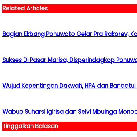
Related Articles
Bagian Ekbang Pohuwato Gelar Pra Rakorev, Ka
Sukses Di Pasar Marisa, Disperindagkop Pohuwat
Wujud Kepentingan Dakwah, HPA dan Banaatul 
Wabup Suharsi Igirisa dan Selvi Mbuinga Monoar
Tinggalkan Balasan