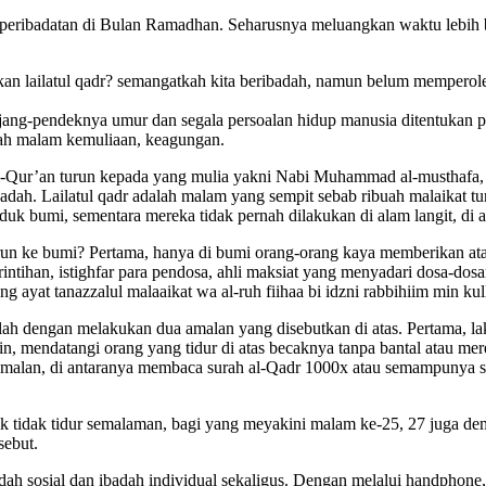
h peribadatan di Bulan Ramadhan. Seharusnya meluangkan waktu lebih
n lailatul qadr? semangatkah kita beribadah, namun belum memperole
jang-pendeknya umur dan segala persoalan hidup manusia ditentukan pa
alah malam kemuliaan, keagungan.
al-Qur’an turun kepada yang mulia yakni Nabi Muhammad al-musthafa,
ah. Lailatul qadr adalah malam yang sempit sebab ribuah malaikat tur
duk bumi, sementara mereka tidak pernah dilakukan di alam langit, di a
run ke bumi? Pertama, hanya di bumi orang-orang kaya memberikan at
intihan, istighfar para pendosa, ahli maksiat yang menyadari dosa-dosa
ng ayat tanazzalul malaaikat wa al-ruh fiihaa bi idzni rabbihiim min kul
ilah dengan melakukan dua amalan yang disebutkan di atas. Pertama, l
in, mendatangi orang yang tidur di atas becaknya tanpa bantal atau m
alan, di antaranya membaca surah al-Qadr 1000x atau semampunya saj
tidak tidur semalaman, bagi yang meyakini malam ke-25, 27 juga demi
sebut.
badah sosial dan ibadah individual sekaligus. Dengan melalui handpho