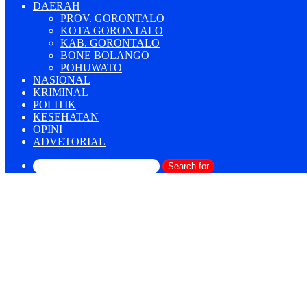
DAERAH
PROV. GORONTALO
KOTA GORONTALO
KAB. GORONTALO
BONE BOLANGO
POHUWATO
NASIONAL
KRIMINAL
POLITIK
KESEHATAN
OPINI
ADVETORIAL
Search for