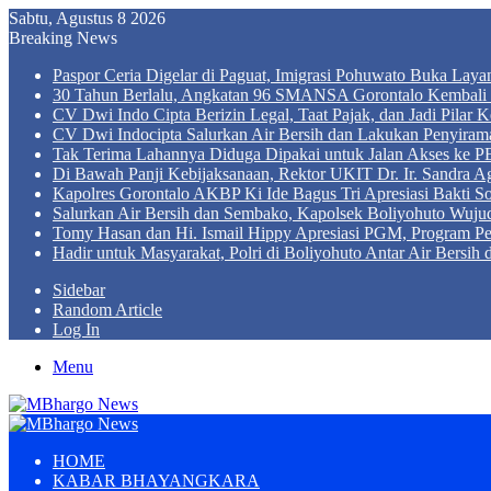
Sabtu, Agustus 8 2026
Breaking News
Paspor Ceria Digelar di Paguat, Imigrasi Pohuwato Buka Lay
30 Tahun Berlalu, Angkatan 96 SMANSA Gorontalo Kembali B
CV Dwi Indo Cipta Berizin Legal, Taat Pajak, dan Jadi Pila
CV Dwi Indocipta Salurkan Air Bersih dan Lakukan Penyiram
Tak Terima Lahannya Diduga Dipakai untuk Jalan Akses ke PE
Di Bawah Panji Kebijaksanaan, Rektor UKIT Dr. Ir. Sandra 
Kapolres Gorontalo AKBP Ki Ide Bagus Tri Apresiasi Bakti So
Salurkan Air Bersih dan Sembako, Kapolsek Boliyohuto Wujud
Tomy Hasan dan Hi. Ismail Hippy Apresiasi PGM, Program
Hadir untuk Masyarakat, Polri di Boliyohuto Antar Air Bersih
Sidebar
Random Article
Log In
Menu
HOME
KABAR BHAYANGKARA