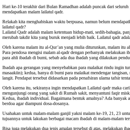
Hari ke-10 terakhir dari Bulan Ramadhan adalah puncak dari seluru
mendapatkan malam lailatul qadr.
Relakah kita menghabiskan waktu berpuasa, namun belum mendapatka
lailatul qadr?
Lailatul Qadr adalah malam ketentuan hidup-mati, sedih-bahagia, pan
merubah takdir kita yang buruk menjadi lebih baik. Lailatul qadr ad
Oleh karena malam itu al-Qur’an yang mulia diturunkan, malam itu 
Para pendosa mengisi malam al-qadr dengan perbanyak melakukan ibad
para ahli ibadah di bumi, sebab ada dua ibadah yang dilakukan pendu
Ibadah apa gerangan yang menyebabkan para malaikat rindu ingin tu
masaakiin); kedua, hanya di bumi para malaikat mendengar tangisan, r
langit. Pendapat tersebut didasarkan pada penafsiran ulama tafsir tenta
Oleh karena itu, sekiranya ingin mendapatkan Lailatul qadr maka car
mengunjungi orang yang sakit di Rumah sakit, menyantuni faqir misk
Kedua, ibadah individual. Bagaimana bentuk amalnya? Ada banyak am
berdoa agar diampuni dosa-dosanya.
Usahakan untuk malam-malam ganjil yakni malam ke-19, 21, 23 untuk 
tujuannya untuk lakukan berbagai macam ibadah di malam-malam ter
Bisa juga melakukan dua jenis amalan tersebut di atas, melakukan i