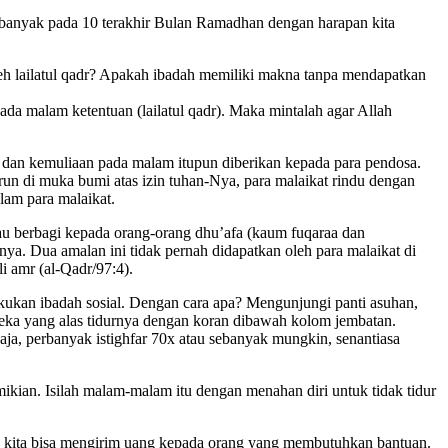
 banyak pada 10 terakhir Bulan Ramadhan dengan harapan kita
h lailatul qadr? Apakah ibadah memiliki makna tanpa mendapatkan
da malam ketentuan (lailatul qadr). Maka mintalah agar Allah
 dan kemuliaan pada malam itupun diberikan kepada para pendosa.
un di muka bumi atas izin tuhan-Nya, para malaikat rindu dengan
lam para malaikat.
au berbagi kepada orang-orang dhu’afa (kaum fuqaraa dan
nya. Dua amalan ini tidak pernah didapatkan oleh para malaikat di
li amr (al-Qadr/97:4).
akukan ibadah sosial. Dengan cara apa? Mengunjungi panti asuhan,
ereka yang alas tidurnya dengan koran dibawah kolom jembatan.
a, perbanyak istighfar 70x atau sebanyak mungkin, senantiasa
kian. Isilah malam-malam itu dengan menahan diri untuk tidak tidur
ne, kita bisa mengirim uang kepada orang yang membutuhkan bantuan.