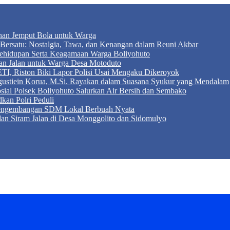
anan Jemput Bola untuk Warga
ersatu: Nostalgia, Tawa, dan Kenangan dalam Reuni Akbar
r Kehidupan Serta Keagamaan Warga Boliyohuto
an Jalan untuk Warga Desa Motoduto
TI, Riston Biki Lapor Polisi Usai Mengaku Dikeroyok
Agustiein Korua, M.Si. Rayakan dalam Suasana Syukur yang Mendalam
sial Polsek Boliyohuto Salurkan Air Bersih dan Sembako
kan Polri Peduli
 Pengembangan SDM Lokal Berbuah Nyata
 dan Siram Jalan di Desa Monggolito dan Sidomulyo