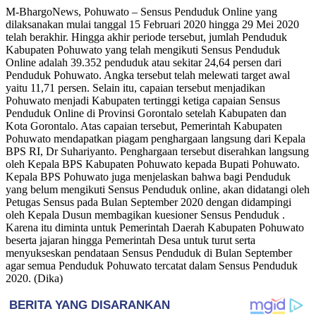
M-BhargoNews, Pohuwato – Sensus Penduduk Online yang
dilaksanakan mulai tanggal 15 Februari 2020 hingga 29 Mei 2020
telah berakhir. Hingga akhir periode tersebut, jumlah Penduduk
Kabupaten Pohuwato yang telah mengikuti Sensus Penduduk
Online adalah 39.352 penduduk atau sekitar 24,64 persen dari
Penduduk Pohuwato. Angka tersebut telah melewati target awal
yaitu 11,71 persen. Selain itu, capaian tersebut menjadikan
Pohuwato menjadi Kabupaten tertinggi ketiga capaian Sensus
Penduduk Online di Provinsi Gorontalo setelah Kabupaten dan
Kota Gorontalo. Atas capaian tersebut, Pemerintah Kabupaten
Pohuwato mendapatkan piagam penghargaan langsung dari Kepala
BPS RI, Dr Suhariyanto. Penghargaan tersebut diserahkan langsung
oleh Kepala BPS Kabupaten Pohuwato kepada Bupati Pohuwato.
Kepala BPS Pohuwato juga menjelaskan bahwa bagi Penduduk
yang belum mengikuti Sensus Penduduk online, akan didatangi oleh
Petugas Sensus pada Bulan September 2020 dengan didampingi
oleh Kepala Dusun membagikan kuesioner Sensus Penduduk .
Karena itu diminta untuk Pemerintah Daerah Kabupaten Pohuwato
beserta jajaran hingga Pemerintah Desa untuk turut serta
menyukseskan pendataan Sensus Penduduk di Bulan September
agar semua Penduduk Pohuwato tercatat dalam Sensus Penduduk
2020. (Dika)