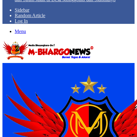
Sidebar
Random Article
Log In
Menu