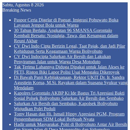
Sabtu, Agustus 8 2026
Breaking News
Paspor Ceria Digelar di Paguat, Imigrasi Pohuwato Buka
Layanan Jemput Bola untuk Warga
30 Tahun Berlalu, Angkatan 96 SMANSA Gorontalo
Kembali Bersatu: Nostalgia, Tawa, dan Kenangan dalam
Reuni Akbar
CV Dwi Indo Cipta Berizin Legal, Taat Pajak, dan Jadi Pilar
Kehidupan Serta Keagamaan Warga Boliyohuto
CV Dwi Indocipta Salurkan Air Bersih dan Lakukan
Penyiraman Jalan untuk Warga Desa Motoduto
Tak Terima Lahannya Diduga Dipakai untuk Jalan Akses ke
PETI, Riston Biki Lapor Polisi Usai Mengaku Dikeroyok
Di Bawah Panji Kebijaksanaan, Rektor UKIT Dr. Ir. Sandra
Agustiein Korua, M.Si. Rayakan dalam Suasana Syukur yang
Mendalam
Kapolres Gorontalo AKBP Ki Ide Bagus Tri Apresiasi Bakti
Sosial Polsek Boliyohuto Salurkan Air Bersih dan Sembako
Salurkan Air Bersih dan Sembako, Kapolsek Boliyohuto
Wujudkan Polri Peduli
Tomy Hasan dan Hi. Ismail Hippy Apresiasi PGM, Program
Pengembangan SDM Lokal Berbuah Nyata
Hadir untuk Masyarakat, Polri di Boliyohuto Antar Air Bersih
dan Siram Jalan di Desa Monggolito dan Sidomulyo