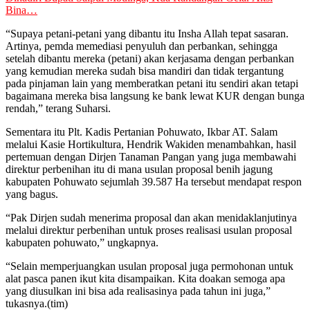
Bina…
“Supaya petani-petani yang dibantu itu Insha Allah tepat sasaran.
Artinya, pemda memediasi penyuluh dan perbankan, sehingga
setelah dibantu mereka (petani) akan kerjasama dengan perbankan
yang kemudian mereka sudah bisa mandiri dan tidak tergantung
pada pinjaman lain yang memberatkan petani itu sendiri akan tetapi
bagaimana mereka bisa langsung ke bank lewat KUR dengan bunga
rendah,” terang Suharsi.
Sementara itu Plt. Kadis Pertanian Pohuwato, Ikbar AT. Salam
melalui Kasie Hortikultura, Hendrik Wakiden menambahkan, hasil
pertemuan dengan Dirjen Tanaman Pangan yang juga membawahi
direktur perbenihan itu di mana usulan proposal benih jagung
kabupaten Pohuwato sejumlah 39.587 Ha tersebut mendapat respon
yang bagus.
“Pak Dirjen sudah menerima proposal dan akan menidaklanjutinya
melalui direktur perbenihan untuk proses realisasi usulan proposal
kabupaten pohuwato,” ungkapnya.
“Selain memperjuangkan usulan proposal juga permohonan untuk
alat pasca panen ikut kita disampaikan. Kita doakan semoga apa
yang diusulkan ini bisa ada realisasinya pada tahun ini juga,”
tukasnya.(tim)