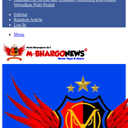
Wujudkan Polri Peduli
Sidebar
Random Article
Log In
Menu