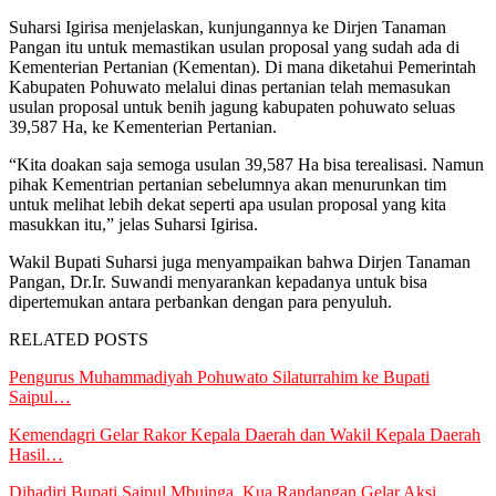
Suharsi Igirisa menjelaskan, kunjungannya ke Dirjen Tanaman
Pangan itu untuk memastikan usulan proposal yang sudah ada di
Kementerian Pertanian (Kementan). Di mana diketahui Pemerintah
Kabupaten Pohuwato melalui dinas pertanian telah memasukan
usulan proposal untuk benih jagung kabupaten pohuwato seluas
39,587 Ha, ke Kementerian Pertanian.
“Kita doakan saja semoga usulan 39,587 Ha bisa terealisasi. Namun
pihak Kementrian pertanian sebelumnya akan menurunkan tim
untuk melihat lebih dekat seperti apa usulan proposal yang kita
masukkan itu,” jelas Suharsi Igirisa.
Wakil Bupati Suharsi juga menyampaikan bahwa Dirjen Tanaman
Pangan, Dr.Ir. Suwandi menyarankan kepadanya untuk bisa
dipertemukan antara perbankan dengan para penyuluh.
RELATED POSTS
Pengurus Muhammadiyah Pohuwato Silaturrahim ke Bupati
Saipul…
Kemendagri Gelar Rakor Kepala Daerah dan Wakil Kepala Daerah
Hasil…
Dihadiri Bupati Saipul Mbuinga, Kua Randangan Gelar Aksi