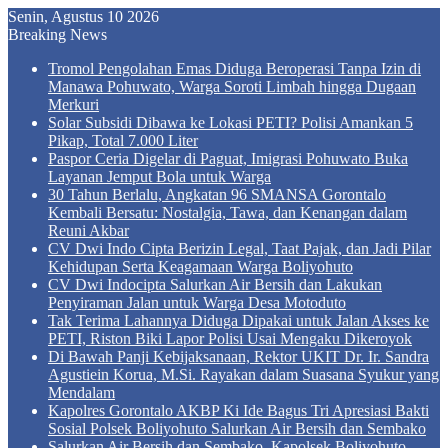
Senin, Agustus 10 2026
Breaking News
Tromol Pengolahan Emas Diduga Beroperasi Tanpa Izin di
Manawa Pohuwato, Warga Soroti Limbah hingga Dugaan
Merkuri
Solar Subsidi Dibawa ke Lokasi PETI? Polisi Amankan 5
Pikap, Total 7.000 Liter
Paspor Ceria Digelar di Paguat, Imigrasi Pohuwato Buka
Layanan Jemput Bola untuk Warga
30 Tahun Berlalu, Angkatan 96 SMANSA Gorontalo
Kembali Bersatu: Nostalgia, Tawa, dan Kenangan dalam
Reuni Akbar
CV Dwi Indo Cipta Berizin Legal, Taat Pajak, dan Jadi Pilar
Kehidupan Serta Keagamaan Warga Boliyohuto
CV Dwi Indocipta Salurkan Air Bersih dan Lakukan
Penyiraman Jalan untuk Warga Desa Motoduto
Tak Terima Lahannya Diduga Dipakai untuk Jalan Akses ke
PETI, Riston Biki Lapor Polisi Usai Mengaku Dikeroyok
Di Bawah Panji Kebijaksanaan, Rektor UKIT Dr. Ir. Sandra
Agustiein Korua, M.Si. Rayakan dalam Suasana Syukur yang
Mendalam
Kapolres Gorontalo AKBP Ki Ide Bagus Tri Apresiasi Bakti
Sosial Polsek Boliyohuto Salurkan Air Bersih dan Sembako
Salurkan Air Bersih dan Sembako, Kapolsek Boliyohuto