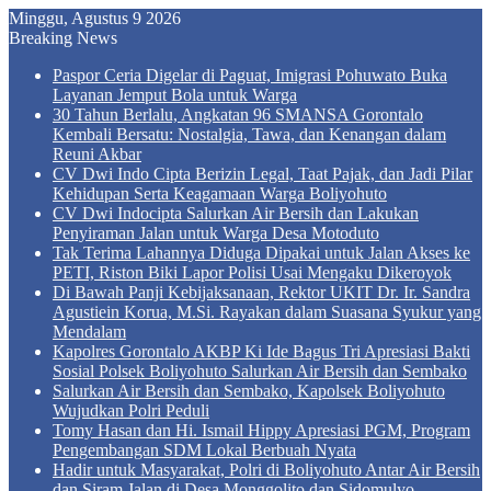
Minggu, Agustus 9 2026
Breaking News
Paspor Ceria Digelar di Paguat, Imigrasi Pohuwato Buka
Layanan Jemput Bola untuk Warga
30 Tahun Berlalu, Angkatan 96 SMANSA Gorontalo
Kembali Bersatu: Nostalgia, Tawa, dan Kenangan dalam
Reuni Akbar
CV Dwi Indo Cipta Berizin Legal, Taat Pajak, dan Jadi Pilar
Kehidupan Serta Keagamaan Warga Boliyohuto
CV Dwi Indocipta Salurkan Air Bersih dan Lakukan
Penyiraman Jalan untuk Warga Desa Motoduto
Tak Terima Lahannya Diduga Dipakai untuk Jalan Akses ke
PETI, Riston Biki Lapor Polisi Usai Mengaku Dikeroyok
Di Bawah Panji Kebijaksanaan, Rektor UKIT Dr. Ir. Sandra
Agustiein Korua, M.Si. Rayakan dalam Suasana Syukur yang
Mendalam
Kapolres Gorontalo AKBP Ki Ide Bagus Tri Apresiasi Bakti
Sosial Polsek Boliyohuto Salurkan Air Bersih dan Sembako
Salurkan Air Bersih dan Sembako, Kapolsek Boliyohuto
Wujudkan Polri Peduli
Tomy Hasan dan Hi. Ismail Hippy Apresiasi PGM, Program
Pengembangan SDM Lokal Berbuah Nyata
Hadir untuk Masyarakat, Polri di Boliyohuto Antar Air Bersih
dan Siram Jalan di Desa Monggolito dan Sidomulyo