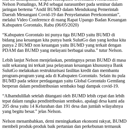
Nelson Pomalingo, M.Pd sebagai narasumber pada seminar dalam
jaringan bertema ”Andil BUMD dalam Mendukung Pemerintah
Daerah Menangani Covid-19 dan Penyelamatan Perekonomian”,
melalui Video Conference di ruang Rapat Upango Badan Keuangan
Kabupaten Gorontalo, Rabu (06/05/2020)
“Kabupaten Gorontalo ini punya tiga BUMD yaitu BUMD di
bidang jasa keuangan kita punya bank SulutGo dan yang kedua kita
punya 2 BUMD non keuangan yaitu BUMD yang terkait dengan
PDAM dan BUMD yang melayani berbagai usaha.” tutur Nelson.
Lebih lanjut Nelson menjelaskan, pentingnya peran BUMD di masa
sulit sekarang ini terkait jasa pelayanan keuangan khususnya Bank
SulutGo melakukan restrukturisasi fasilitas kredit dan membantu
program-program yang ada di Kabupaten Gorontalo. Selain itu pula
BUMD pada sektor perdagangan yaitu Global Gorontalo Gemilang
berperan dalam pendistribusian sembako bagi dampak covid-19.
“Alhamdulillah setelah ditangani oleh BUMD lebih cepat dan lebih
tepat dalam rangka pendistribusian sembako, apalagi desa kami ada
205 desa yaitu 14 Kelurahan dan 191 desa dan jumlah wilayahnya
yang begitu besar.” jelas Nelson.
Nelson menambahkan, demi meningkatkan ekonomi rakyat, BUMD
membeli produk-produk baik pertanian dan perkebunan termasuk