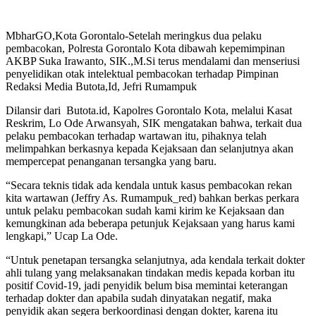
MbharGO,Kota Gorontalo-Setelah meringkus dua pelaku
pembacokan, Polresta Gorontalo Kota dibawah kepemimpinan
AKBP Suka Irawanto, SIK.,M.Si terus mendalami dan menseriusi
penyelidikan otak intelektual pembacokan terhadap Pimpinan
Redaksi Media Butota,Id, Jefri Rumampuk
Dilansir dari Butota.id, Kapolres Gorontalo Kota, melalui Kasat
Reskrim, Lo Ode Arwansyah, SIK mengatakan bahwa, terkait dua
pelaku pembacokan terhadap wartawan itu, pihaknya telah
melimpahkan berkasnya kepada Kejaksaan dan selanjutnya akan
mempercepat penanganan tersangka yang baru.
“Secara teknis tidak ada kendala untuk kasus pembacokan rekan
kita wartawan (Jeffry As. Rumampuk_red) bahkan berkas perkara
untuk pelaku pembacokan sudah kami kirim ke Kejaksaan dan
kemungkinan ada beberapa petunjuk Kejaksaan yang harus kami
lengkapi,” Ucap La Ode.
“Untuk penetapan tersangka selanjutnya, ada kendala terkait dokter
ahli tulang yang melaksanakan tindakan medis kepada korban itu
positif Covid-19, jadi penyidik belum bisa memintai keterangan
terhadap dokter dan apabila sudah dinyatakan negatif, maka
penyidik akan segera berkoordinasi dengan dokter, karena itu