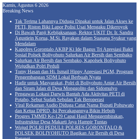
Kamis, Agustus 6 2026
Breaking News
Tak Terima Lahannya Diduga Dipakai untuk Jalan Akses ke
PETI, Riston Biki Lapor Polisi Usai Mengaku Dikeroyok
Di Bawah Panji Kebijaksanaan, Rektor UKIT Dr. Ir. Sandra
Agustiein Korua, M.Si. Rayakan dalam Suasana Syukur yang
Mendalam
Kapolres Gorontalo AKBP Ki Ide Bagus Tri Apresiasi Bakti
Sosial Polsek Boliyohuto Salurkan Air Bersih dan Sembako
Salurkan Air Bersih dan Sembako, Kapolsek Boliyohuto
Wujudkan Polri Peduli
Tomy Hasan dan Hi. Ismail Hippy Apresiasi PGM, Program
Pengembangan SDM Lokal Berbuah Nyata
Hadir untuk Masyarakat, Polri di Boliyohuto Antar Air Bersih
dan Siram Jalan di Desa Monggolito dan Sidomulyo
Pengawas Lokasi Darwis Bantah Ada Aktivitas PETI di
Potabo, Sebut Sudah Sebulan Tak Beroperasi
Viral Rekaman Audio Diduga Catut Nama Bupati Pohuwato
dan Ketua DPRD, Isi Percakapannya Bikin Heboh
Progres TMMD Ke-129 Capai Hasil Menggembirakan,
Infrastruktur Desa Makarti Jaya Hampir Tuntas
Wujud POLRI PEDULI: POLRES GORONTALO &
POLSEK BOLIYOHUTO Bagikan Air Bersih di Desa
Parungi