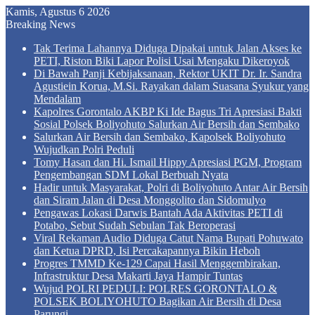
Kamis, Agustus 6 2026
Breaking News
Tak Terima Lahannya Diduga Dipakai untuk Jalan Akses ke
PETI, Riston Biki Lapor Polisi Usai Mengaku Dikeroyok
Di Bawah Panji Kebijaksanaan, Rektor UKIT Dr. Ir. Sandra
Agustiein Korua, M.Si. Rayakan dalam Suasana Syukur yang
Mendalam
Kapolres Gorontalo AKBP Ki Ide Bagus Tri Apresiasi Bakti
Sosial Polsek Boliyohuto Salurkan Air Bersih dan Sembako
Salurkan Air Bersih dan Sembako, Kapolsek Boliyohuto
Wujudkan Polri Peduli
Tomy Hasan dan Hi. Ismail Hippy Apresiasi PGM, Program
Pengembangan SDM Lokal Berbuah Nyata
Hadir untuk Masyarakat, Polri di Boliyohuto Antar Air Bersih
dan Siram Jalan di Desa Monggolito dan Sidomulyo
Pengawas Lokasi Darwis Bantah Ada Aktivitas PETI di
Potabo, Sebut Sudah Sebulan Tak Beroperasi
Viral Rekaman Audio Diduga Catut Nama Bupati Pohuwato
dan Ketua DPRD, Isi Percakapannya Bikin Heboh
Progres TMMD Ke-129 Capai Hasil Menggembirakan,
Infrastruktur Desa Makarti Jaya Hampir Tuntas
Wujud POLRI PEDULI: POLRES GORONTALO &
POLSEK BOLIYOHUTO Bagikan Air Bersih di Desa
Parungi