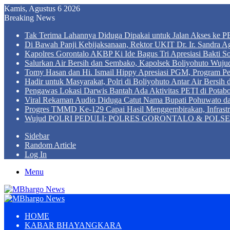
Kamis, Agustus 6 2026
Breaking News
Tak Terima Lahannya Diduga Dipakai untuk Jalan Akses ke PE
Di Bawah Panji Kebijaksanaan, Rektor UKIT Dr. Ir. Sandra 
Kapolres Gorontalo AKBP Ki Ide Bagus Tri Apresiasi Bakti So
Salurkan Air Bersih dan Sembako, Kapolsek Boliyohuto Wujud
Tomy Hasan dan Hi. Ismail Hippy Apresiasi PGM, Program
Hadir untuk Masyarakat, Polri di Boliyohuto Antar Air Bersih
Pengawas Lokasi Darwis Bantah Ada Aktivitas PETI di Potabo
Viral Rekaman Audio Diduga Catut Nama Bupati Pohuwato d
Progres TMMD Ke-129 Capai Hasil Menggembirakan, Infrastru
Wujud POLRI PEDULI: POLRES GORONTALO & POLSEK BO
Sidebar
Random Article
Log In
Menu
HOME
KABAR BHAYANGKARA