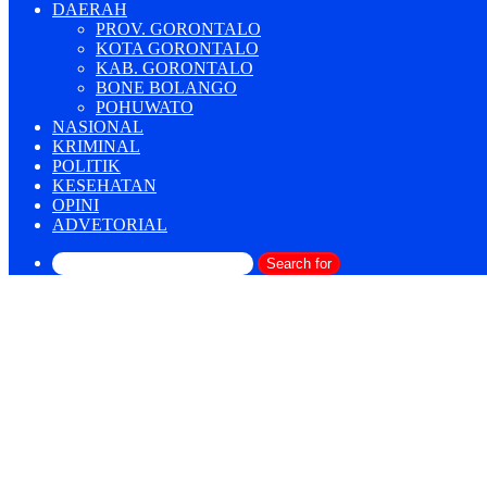
DAERAH
PROV. GORONTALO
KOTA GORONTALO
KAB. GORONTALO
BONE BOLANGO
POHUWATO
NASIONAL
KRIMINAL
POLITIK
KESEHATAN
OPINI
ADVETORIAL
Search for