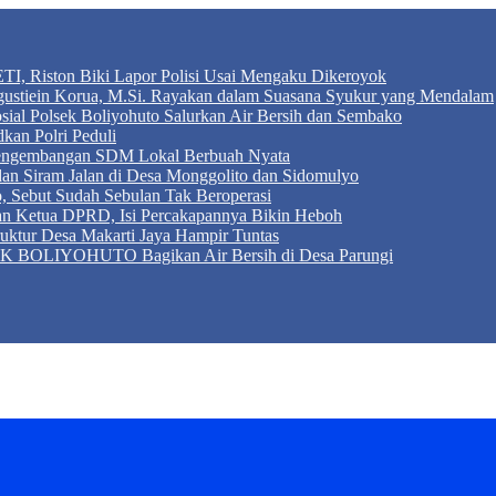
TI, Riston Biki Lapor Polisi Usai Mengaku Dikeroyok
Agustiein Korua, M.Si. Rayakan dalam Suasana Syukur yang Mendalam
sial Polsek Boliyohuto Salurkan Air Bersih dan Sembako
kan Polri Peduli
 Pengembangan SDM Lokal Berbuah Nyata
 dan Siram Jalan di Desa Monggolito dan Sidomulyo
, Sebut Sudah Sebulan Tak Beroperasi
an Ketua DPRD, Isi Percakapannya Bikin Heboh
ktur Desa Makarti Jaya Hampir Tuntas
LIYOHUTO Bagikan Air Bersih di Desa Parungi