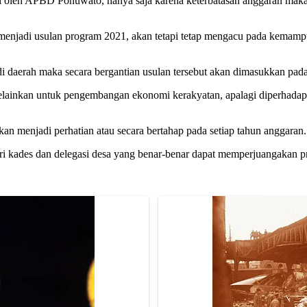
 oleh APBD Pohuwato, hanya saja karena keterbatasan anggaran maka
menjadi usulan program 2021, akan tetapi tetap mengacu pada kemampu
daerah maka secara bergantian usulan tersebut akan dimasukkan pada 
ainkan untuk pengembangan ekonomi kerakyatan, apalagi diperhadap
kan menjadi perhatian atau secara bertahap pada setiap tahun anggaran.
ri kades dan delegasi desa yang benar-benar dapat memperjuangakan p