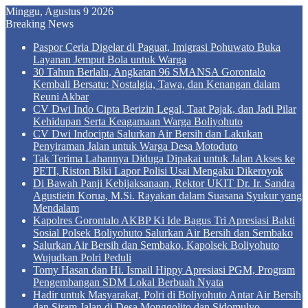
Minggu, Agustus 9 2026
Breaking News
Paspor Ceria Digelar di Paguat, Imigrasi Pohuwato Buka
Layanan Jemput Bola untuk Warga
30 Tahun Berlalu, Angkatan 96 SMANSA Gorontalo
Kembali Bersatu: Nostalgia, Tawa, dan Kenangan dalam
Reuni Akbar
CV Dwi Indo Cipta Berizin Legal, Taat Pajak, dan Jadi Pilar
Kehidupan Serta Keagamaan Warga Boliyohuto
CV Dwi Indocipta Salurkan Air Bersih dan Lakukan
Penyiraman Jalan untuk Warga Desa Motoduto
Tak Terima Lahannya Diduga Dipakai untuk Jalan Akses ke
PETI, Riston Biki Lapor Polisi Usai Mengaku Dikeroyok
Di Bawah Panji Kebijaksanaan, Rektor UKIT Dr. Ir. Sandra
Agustiein Korua, M.Si. Rayakan dalam Suasana Syukur yang
Mendalam
Kapolres Gorontalo AKBP Ki Ide Bagus Tri Apresiasi Bakti
Sosial Polsek Boliyohuto Salurkan Air Bersih dan Sembako
Salurkan Air Bersih dan Sembako, Kapolsek Boliyohuto
Wujudkan Polri Peduli
Tomy Hasan dan Hi. Ismail Hippy Apresiasi PGM, Program
Pengembangan SDM Lokal Berbuah Nyata
Hadir untuk Masyarakat, Polri di Boliyohuto Antar Air Bersih
dan Siram Jalan di Desa Monggolito dan Sidomulyo