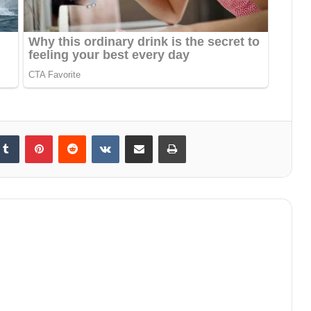
Tumblr
Pinterest
Reddit
VKontakte
Share via Email
Print