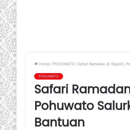
Home
/
POHUWATO
/
Safari Ramadan di Taluditi,
POHUWATO
Safari Ramadan 
Pohuwato Salurk
Bantuan