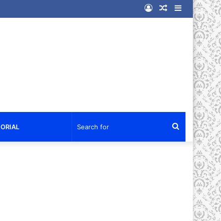
Log
Random
Sidebar
In
Article
Search
ORIAL
for