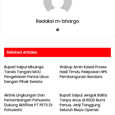
Redaksi m-bhargo
W
e
b
s
Related Articles
i
t
Bupati Saipul Mbuinga
e
Wabup Amin Kawal Proses
Tanda Tangani MOU
Hasil Timdu Pelepasan HPK
Pengelolaan Pantai Libuo
Pembangunan Bandara
Dengan Pihak Swasta
Aktivis Lingkungan Dan
Bupati Saipul Jenguk Balita
Pertambangan Pohuwato
Tanpa Anus di RSUD Bumi
Dukung Aktifitas PT PETS Di
Panua, Janji Tanggung
Pohuwato
Seluruh Biaya Operasi