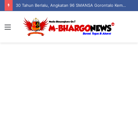
30 Tahun Berlalu, Angkatan 96 SMANSA Gorontalo Kembali Bersatu: Nostalgia, Tawa, dan Kenangan dalam Reuni Akbar
Menu