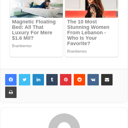
LinkedIn
Tumblr
Pinterest
Reddit
VKontakte
Share via Email
Print