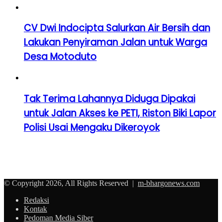
CV Dwi Indocipta Salurkan Air Bersih dan
Lakukan Penyiraman Jalan untuk Warga
Desa Motoduto
Tak Terima Lahannya Diduga Dipakai
untuk Jalan Akses ke PETI, Riston Biki Lapor
Polisi Usai Mengaku Dikeroyok
© Copyright 2026, All Rights Reserved |
m-bhargonews.com
Redaksi
Kontak
Pedoman Media Siber