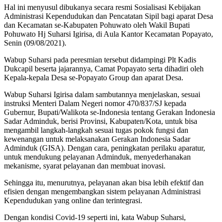
Hal ini menyusul dibukanya secara resmi Sosialisasi Kebijakan
Administrasi Kependudukan dan Pencatatan Sipil bagi aparat Desa
dan Kecamatan se-Kabupaten Pohuwato oleh Wakil Bupati
Pohuwato Hj Suharsi Igirisa, di Aula Kantor Kecamatan Popayato,
Senin (09/08/2021).
Wabup Suharsi pada peresmian tersebut didampingi Plt Kadis
Dukcapil beserta jajarannya, Camat Popayato serta dihadiri oleh
Kepala-kepala Desa se-Popayato Group dan aparat Desa.
Wabup Suharsi Igirisa dalam sambutannya menjelaskan, sesuai
instruksi Menteri Dalam Negeri nomor 470/837/SJ kepada
Gubernur, Bupati/Walikota se-Indonesia tentang Gerakan Indonesia
Sadar Adminduk, berisi Provinsi, Kabupaten/Kota, untuk bisa
mengambil langkah-langkah sesuai tugas pokok fungsi dan
kewenangan untuk melaksanakan Gerakan Indonesia Sadar
Adminduk (GISA). Dengan cara, peningkatan perilaku aparatur,
untuk mendukung pelayanan Adminduk, menyederhanakan
mekanisme, syarat pelayanan dan membuat inovasi.
Sehingga itu, menurutnya, pelayanan akan bisa lebih efektif dan
efisien dengan mengembangkan sistem pelayanan Administrasi
Kependudukan yang online dan terintegrasi.
Dengan kondisi Covid-19 seperti ini, kata Wabup Suharsi,