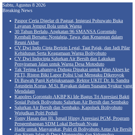
Sabtu, Agustus 8 2026
Breaking News
Paspor Ceria Digelar di Paguat, Imigrasi Pohuwato Buka
Layanan Jemput Bola untuk Warga
30 Tahun Berlalu, Angkatan 96 SMANSA Gorontalo
Kembali Bersatu: Nostalgia, Tawa, dan Kenangan dalam
Reuni Akbar
CV Dwi Indo Cipta Berizin Legal, Taat Pajak, dan Jadi Pilar
Kehidupan Serta Keagamaan Warga Boliyohuto
CV Dwi Indocipta Salurkan Air Bersih dan Lakukan
Penyiraman Jalan untuk Warga Desa Motoduto
Tak Terima Lahannya Diduga Dipakai untuk Jalan Akses ke
PETI, Riston Biki Lapor Polisi Usai Mengaku Dikeroyok
Di Bawah Panji Kebijaksanaan, Rektor UKIT Dr. Ir. Sandra
Agustiein Korua, M.Si. Rayakan dalam Suasana Syukur yang
Mendalam
Kapolres Gorontalo AKBP Ki Ide Bagus Tri Apresiasi Bakti
Sosial Polsek Boliyohuto Salurkan Air Bersih dan Sembako
Salurkan Air Bersih dan Sembako, Kapolsek Boliyohuto
Wujudkan Polri Peduli
Tomy Hasan dan Hi. Ismail Hippy Apresiasi PGM, Program
Pengembangan SDM Lokal Berbuah Nyata
Hadir untuk Masyarakat, Polri di Boliyohuto Antar Air Bersih
dan Siram Jalan di Desa Monggolito dan Sidomulyo