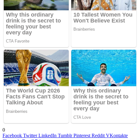
0
Facebook
Twitter
LinkedIn
Tumblr
Pinterest
Reddit
VKontakte