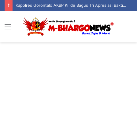
Kapolres Gorontalo AKBP Ki Ide Bagus Tri Apresiasi Bakti Sosial Polsek Boliyohuto Salurkan Air Bersih dan Sembako
Menu