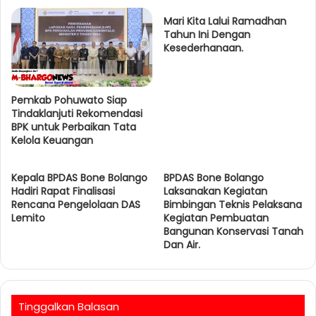
t
e
Mari Kita Lalui Ramadhan
Tahun Ini Dengan
Kesederhanaan.
Pemkab Pohuwato Siap
Tindaklanjuti Rekomendasi
BPK untuk Perbaikan Tata
Kelola Keuangan
Kepala BPDAS Bone Bolango
BPDAS Bone Bolango
Hadiri Rapat Finalisasi
Laksanakan Kegiatan
Rencana Pengelolaan DAS
Bimbingan Teknis Pelaksana
Lemito
Kegiatan Pembuatan
Bangunan Konservasi Tanah
Dan Air.
Tinggalkan Balasan