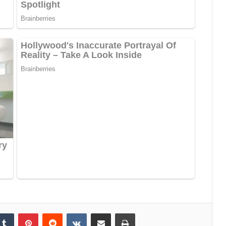
Tumblr
Pinterest
Reddit
VKontakte
Share via Email
Print