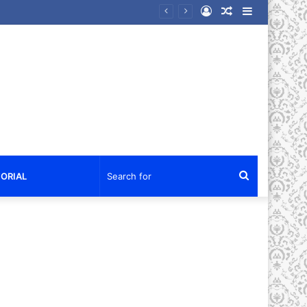
Log
Random
Sidebar
an Kenangan dalam Reuni Akbar
In
Article
Search
ORIAL
for