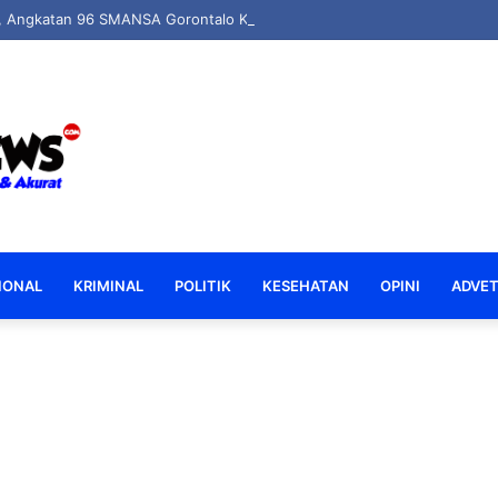
u, Angkatan 96 SMANSA Gorontalo Kembali Bersatu: Nostalgia, Tawa, d
IONAL
KRIMINAL
POLITIK
KESEHATAN
OPINI
ADVET