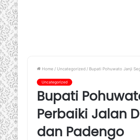
Home
/
Uncategorized
/
Bupati Pohuwato Janji Se
Uncategorized
Bupati Pohuwato
Perbaiki Jalan 
dan Padengo