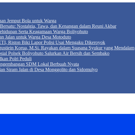
anan Jemput Bola untuk Warga
ersatu: Nostalgia, Tawa, dan Kenangan dalam Reuni Akbar
r Kehidupan Serta Keagamaan Warga Boliyohuto
an Jalan untuk Warga Desa Motoduto
TI, Riston Biki Lapor Polisi Usai Mengaku Dikeroyok
Agustiein Korua, M.Si. Rayakan dalam Suasana Syukur yang Mendalam
sial Polsek Boliyohuto Salurkan Air Bersih dan Sembako
kan Polri Peduli
 Pengembangan SDM Lokal Berbuah Nyata
 dan Siram Jalan di Desa Monggolito dan Sidomulyo