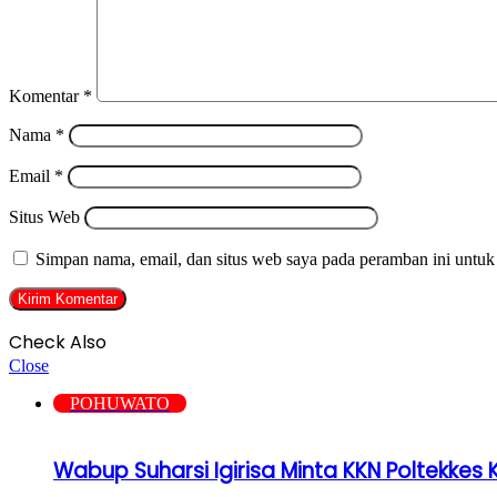
Komentar
*
Nama
*
Email
*
Situs Web
Simpan nama, email, dan situs web saya pada peramban ini untuk
Check Also
Close
POHUWATO
Wabup Suharsi Igirisa Minta KKN Poltekke