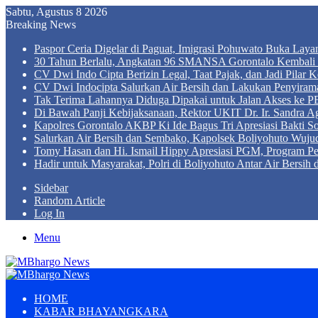
Sabtu, Agustus 8 2026
Breaking News
Paspor Ceria Digelar di Paguat, Imigrasi Pohuwato Buka Lay
30 Tahun Berlalu, Angkatan 96 SMANSA Gorontalo Kembali B
CV Dwi Indo Cipta Berizin Legal, Taat Pajak, dan Jadi Pila
CV Dwi Indocipta Salurkan Air Bersih dan Lakukan Penyiram
Tak Terima Lahannya Diduga Dipakai untuk Jalan Akses ke PE
Di Bawah Panji Kebijaksanaan, Rektor UKIT Dr. Ir. Sandra 
Kapolres Gorontalo AKBP Ki Ide Bagus Tri Apresiasi Bakti So
Salurkan Air Bersih dan Sembako, Kapolsek Boliyohuto Wujud
Tomy Hasan dan Hi. Ismail Hippy Apresiasi PGM, Program
Hadir untuk Masyarakat, Polri di Boliyohuto Antar Air Bersih
Sidebar
Random Article
Log In
Menu
HOME
KABAR BHAYANGKARA