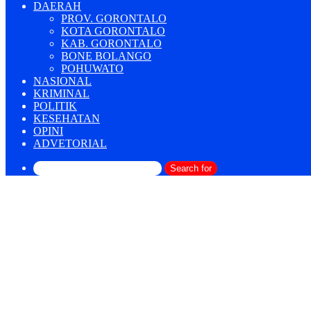
DAERAH
PROV. GORONTALO
KOTA GORONTALO
KAB. GORONTALO
BONE BOLANGO
POHUWATO
NASIONAL
KRIMINAL
POLITIK
KESEHATAN
OPINI
ADVETORIAL
Search for