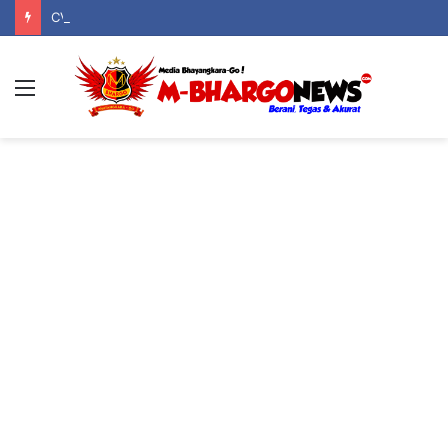
CV Dwi Indo Cipta Berizin Legal, Taat Pajak, dan Jadi Pilar Kehidupan Serta Keagamaan Warga Boliyohuto
Menu