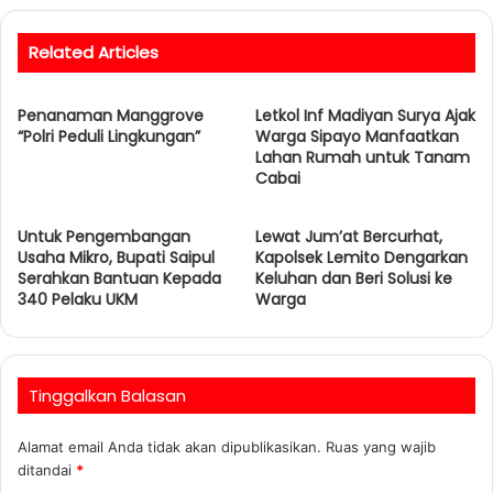
b
s
Related Articles
i
t
Penanaman Manggrove
e
Letkol Inf Madiyan Surya Ajak
“Polri Peduli Lingkungan”
Warga Sipayo Manfaatkan
Lahan Rumah untuk Tanam
Cabai
Untuk Pengembangan
Lewat Jum’at Bercurhat,
Usaha Mikro, Bupati Saipul
Kapolsek Lemito Dengarkan
Serahkan Bantuan Kepada
Keluhan dan Beri Solusi ke
340 Pelaku UKM
Warga
Tinggalkan Balasan
Alamat email Anda tidak akan dipublikasikan.
Ruas yang wajib
ditandai
*