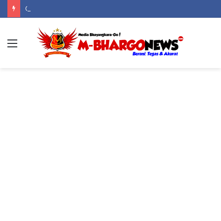
CV Dwi Indo Cipta Berizin Legal, Taat Pajak, dan Jadi Pilar Kehidupan Serta Keagamaan Warga Boliyohuto
Menu