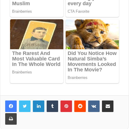
LinkedIn
Tumblr
Pinterest
Reddit
VKontakte
Share via Email
Print