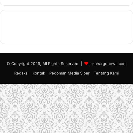
© Copyright 2026, All Rights Reserved |
m-bhargonews.com
Redaksi
Kontak
Pedoman Media Siber
Tentang Kami