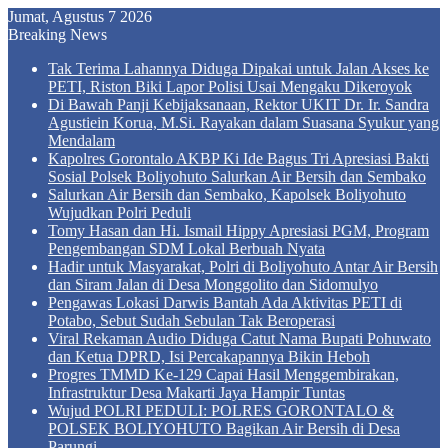
Jumat, Agustus 7 2026
Breaking News
Tak Terima Lahannya Diduga Dipakai untuk Jalan Akses ke
PETI, Riston Biki Lapor Polisi Usai Mengaku Dikeroyok
Di Bawah Panji Kebijaksanaan, Rektor UKIT Dr. Ir. Sandra
Agustiein Korua, M.Si. Rayakan dalam Suasana Syukur yang
Mendalam
Kapolres Gorontalo AKBP Ki Ide Bagus Tri Apresiasi Bakti
Sosial Polsek Boliyohuto Salurkan Air Bersih dan Sembako
Salurkan Air Bersih dan Sembako, Kapolsek Boliyohuto
Wujudkan Polri Peduli
Tomy Hasan dan Hi. Ismail Hippy Apresiasi PGM, Program
Pengembangan SDM Lokal Berbuah Nyata
Hadir untuk Masyarakat, Polri di Boliyohuto Antar Air Bersih
dan Siram Jalan di Desa Monggolito dan Sidomulyo
Pengawas Lokasi Darwis Bantah Ada Aktivitas PETI di
Potabo, Sebut Sudah Sebulan Tak Beroperasi
Viral Rekaman Audio Diduga Catut Nama Bupati Pohuwato
dan Ketua DPRD, Isi Percakapannya Bikin Heboh
Progres TMMD Ke-129 Capai Hasil Menggembirakan,
Infrastruktur Desa Makarti Jaya Hampir Tuntas
Wujud POLRI PEDULI: POLRES GORONTALO &
POLSEK BOLIYOHUTO Bagikan Air Bersih di Desa
Parungi