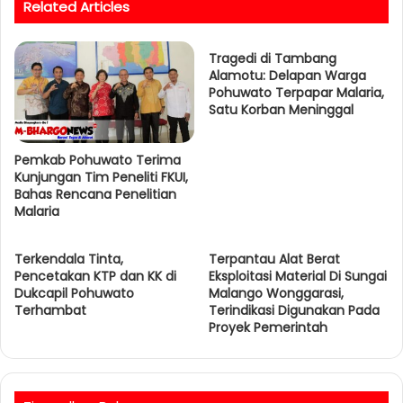
Related Articles
i
t
e
Tragedi di Tambang
Alamotu: Delapan Warga
Pohuwato Terpapar Malaria,
Satu Korban Meninggal
Pemkab Pohuwato Terima
Kunjungan Tim Peneliti FKUI,
Bahas Rencana Penelitian
Malaria
Terkendala Tinta,
Terpantau Alat Berat
Pencetakan KTP dan KK di
Eksploitasi Material Di Sungai
Dukcapil Pohuwato
Malango Wonggarasi,
Terhambat
Terindikasi Digunakan Pada
Proyek Pemerintah