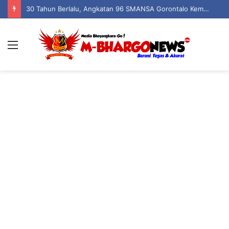
30 Tahun Berlalu, Angkatan 96 SMANSA Gorontalo Kembali Bersatu: Nostalgia, Tawa, dan Kenangan dalam Reuni Akbar
Menu