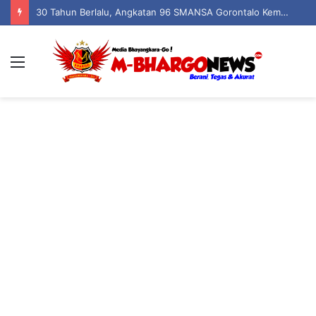
30 Tahun Berlalu, Angkatan 96 SMANSA Gorontalo Kembali Bersatu: Nostalgia, Tawa, dan Kenangan dalam Reuni Akbar
Menu