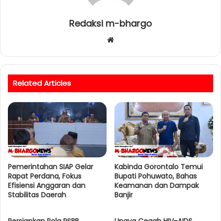
Redaksi m-bhargo
W
e
b
s
Related Articles
i
t
e
Pemerintahan SIAP Gelar
Kabinda Gorontalo Temui
Rapat Perdana, Fokus
Bupati Pohuwato, Bahas
Efisiensi Anggaran dan
Keamanan dan Dampak
Stabilitas Daerah
Banjir