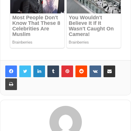
LinkedIn
Tumblr
Pinterest
Reddit
VKontakte
Share via Email
Print