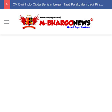
CV Dwi Indo Cipta Berizin Legal, Taat Pajak, dan Jadi Pilar Kehidupan Serta Keagamaan Warga Boliyohuto
Menu