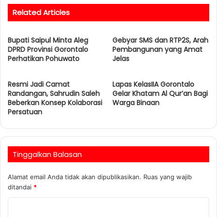
s
Related Articles
i
t
Bupati Saipul Minta Aleg
e
Gebyar SMS dan RTP2S, Arah
DPRD Provinsi Gorontalo
Pembangunan yang Amat
Perhatikan Pohuwato
Jelas
Resmi Jadi Camat
Lapas KelasIIA Gorontalo
Randangan, Sahrudin Saleh
Gelar Khatam Al Qur’an Bagi
Beberkan Konsep Kolaborasi
Warga Binaan
Persatuan
Tinggalkan Balasan
Alamat email Anda tidak akan dipublikasikan.
Ruas yang wajib
ditandai
*