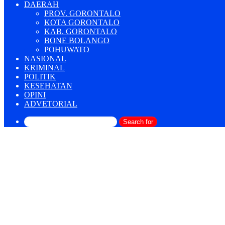
DAERAH
PROV. GORONTALO
KOTA GORONTALO
KAB. GORONTALO
BONE BOLANGO
POHUWATO
NASIONAL
KRIMINAL
POLITIK
KESEHATAN
OPINI
ADVETORIAL
Search for