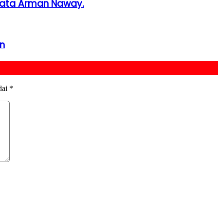
 Kata Arman Naway.
n
dai
*