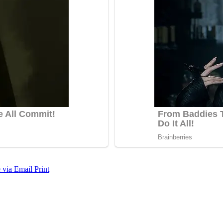
 via Email
Print