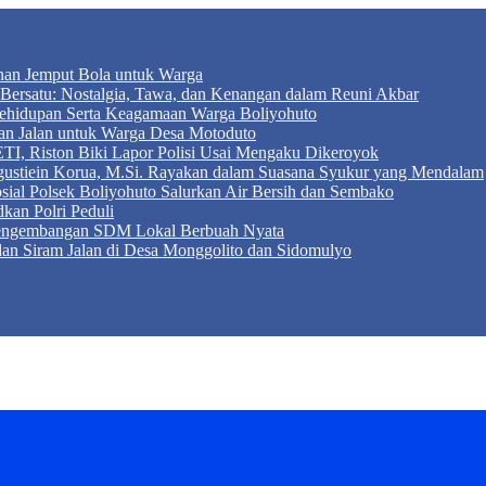
anan Jemput Bola untuk Warga
ersatu: Nostalgia, Tawa, dan Kenangan dalam Reuni Akbar
r Kehidupan Serta Keagamaan Warga Boliyohuto
an Jalan untuk Warga Desa Motoduto
TI, Riston Biki Lapor Polisi Usai Mengaku Dikeroyok
Agustiein Korua, M.Si. Rayakan dalam Suasana Syukur yang Mendalam
sial Polsek Boliyohuto Salurkan Air Bersih dan Sembako
kan Polri Peduli
 Pengembangan SDM Lokal Berbuah Nyata
 dan Siram Jalan di Desa Monggolito dan Sidomulyo