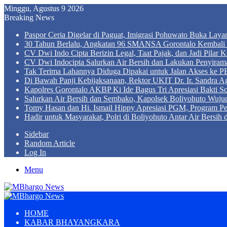
Minggu, Agustus 9 2026
Breaking News
Paspor Ceria Digelar di Paguat, Imigrasi Pohuwato Buka Lay
30 Tahun Berlalu, Angkatan 96 SMANSA Gorontalo Kembali B
CV Dwi Indo Cipta Berizin Legal, Taat Pajak, dan Jadi Pila
CV Dwi Indocipta Salurkan Air Bersih dan Lakukan Penyiram
Tak Terima Lahannya Diduga Dipakai untuk Jalan Akses ke PE
Di Bawah Panji Kebijaksanaan, Rektor UKIT Dr. Ir. Sandra 
Kapolres Gorontalo AKBP Ki Ide Bagus Tri Apresiasi Bakti So
Salurkan Air Bersih dan Sembako, Kapolsek Boliyohuto Wujud
Tomy Hasan dan Hi. Ismail Hippy Apresiasi PGM, Program
Hadir untuk Masyarakat, Polri di Boliyohuto Antar Air Bersih
Sidebar
Random Article
Log In
Menu
HOME
KABAR BHAYANGKARA