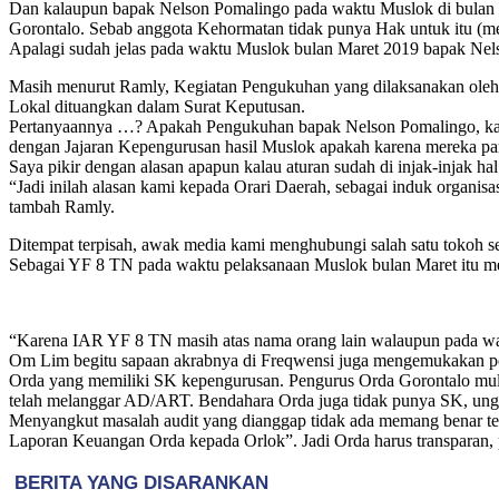
Dan kalaupun bapak Nelson Pomalingo pada waktu Muslok di bulan Mar
Gorontalo. Sebab anggota Kehormatan tidak punya Hak untuk itu (memi
Apalagi sudah jelas pada waktu Muslok bulan Maret 2019 bapak Nel
Masih menurut Ramly, Kegiatan Pengukuhan yang dilaksanakan oleh 
Lokal dituangkan dalam Surat Keputusan.
Pertanyaannya …? Apakah Pengukuhan bapak Nelson Pomalingo, karen
dengan Jajaran Kepengurusan hasil Muslok apakah karena mereka par
Saya pikir dengan alasan apapun kalau aturan sudah di injak-injak ha
“Jadi inilah alasan kami kepada Orari Daerah, sebagai induk organi
tambah Ramly.
Ditempat terpisah, awak media kami menghubungi salah satu tokoh 
Sebagai YF 8 TN pada waktu pelaksanaan Muslok bulan Maret itu me
“Karena IAR YF 8 TN masih atas nama orang lain walaupun pada waktu 
Om Lim begitu sapaan akrabnya di Freqwensi juga mengemukakan pe
Orda yang memiliki SK kepengurusan. Pengurus Orda Gorontalo mulai
telah melanggar AD/ART. Bendahara Orda juga tidak punya SK, un
Menyangkut masalah audit yang dianggap tidak ada memang benar tetap
Laporan Keuangan Orda kepada Orlok”. Jadi Orda harus transparan,