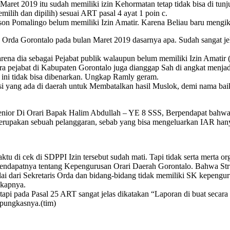
et 2019 itu sudah memiliki izin Kehormatan tetap tidak bisa di tunj
lih dan dipilih) sesuai ART pasal 4 ayat 1 poin c.
son Pomalingo belum memiliki Izin Amatir. Karena Beliau baru mengi
Orda Gorontalo pada bulan Maret 2019 dasarnya apa. Sudah sangat j
a dia sebagai Pejabat publik walaupun belum memiliki Izin Amatir (
a pejabat di Kabupaten Gorontalo juga dianggap Sah di angkat menjad
l ini tidak bisa dibenarkan. Ungkap Ramly geram.
sasi yang ada di daerah untuk Membatalkan hasil Muslok, demi nama ba
senior Di Orari Bapak Halim Abdullah – YE 8 SSS, Berpendapat bahw
rupakan sebuah pelanggaran, sebab yang bisa mengeluarkan IAR hany
di cek di SDPPI Izin tersebut sudah mati. Tapi tidak serta merta org
ndapatnya tentang Kepengurusan Orari Daerah Gorontalo. Bahwa Str
 dari Sekretaris Orda dan bidang-bidang tidak memiliki SK kepenguru
gkapnya.
i pada Pasal 25 ART sangat jelas dikatakan “Laporan di buat secara be
 pungkasnya.(tim)