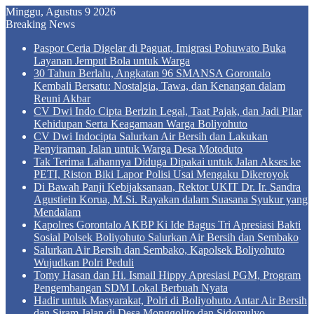
Minggu, Agustus 9 2026
Breaking News
Paspor Ceria Digelar di Paguat, Imigrasi Pohuwato Buka
Layanan Jemput Bola untuk Warga
30 Tahun Berlalu, Angkatan 96 SMANSA Gorontalo
Kembali Bersatu: Nostalgia, Tawa, dan Kenangan dalam
Reuni Akbar
CV Dwi Indo Cipta Berizin Legal, Taat Pajak, dan Jadi Pilar
Kehidupan Serta Keagamaan Warga Boliyohuto
CV Dwi Indocipta Salurkan Air Bersih dan Lakukan
Penyiraman Jalan untuk Warga Desa Motoduto
Tak Terima Lahannya Diduga Dipakai untuk Jalan Akses ke
PETI, Riston Biki Lapor Polisi Usai Mengaku Dikeroyok
Di Bawah Panji Kebijaksanaan, Rektor UKIT Dr. Ir. Sandra
Agustiein Korua, M.Si. Rayakan dalam Suasana Syukur yang
Mendalam
Kapolres Gorontalo AKBP Ki Ide Bagus Tri Apresiasi Bakti
Sosial Polsek Boliyohuto Salurkan Air Bersih dan Sembako
Salurkan Air Bersih dan Sembako, Kapolsek Boliyohuto
Wujudkan Polri Peduli
Tomy Hasan dan Hi. Ismail Hippy Apresiasi PGM, Program
Pengembangan SDM Lokal Berbuah Nyata
Hadir untuk Masyarakat, Polri di Boliyohuto Antar Air Bersih
dan Siram Jalan di Desa Monggolito dan Sidomulyo