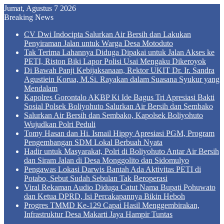
Jumat, Agustus 7 2026
Breaking News
CV Dwi Indocipta Salurkan Air Bersih dan Lakukan
Penyiraman Jalan untuk Warga Desa Motoduto
Tak Terima Lahannya Diduga Dipakai untuk Jalan Akses ke
PETI, Riston Biki Lapor Polisi Usai Mengaku Dikeroyok
Di Bawah Panji Kebijaksanaan, Rektor UKIT Dr. Ir. Sandra
Agustiein Korua, M.Si. Rayakan dalam Suasana Syukur yang
Mendalam
Kapolres Gorontalo AKBP Ki Ide Bagus Tri Apresiasi Bakti
Sosial Polsek Boliyohuto Salurkan Air Bersih dan Sembako
Salurkan Air Bersih dan Sembako, Kapolsek Boliyohuto
Wujudkan Polri Peduli
Tomy Hasan dan Hi. Ismail Hippy Apresiasi PGM, Program
Pengembangan SDM Lokal Berbuah Nyata
Hadir untuk Masyarakat, Polri di Boliyohuto Antar Air Bersih
dan Siram Jalan di Desa Monggolito dan Sidomulyo
Pengawas Lokasi Darwis Bantah Ada Aktivitas PETI di
Potabo, Sebut Sudah Sebulan Tak Beroperasi
Viral Rekaman Audio Diduga Catut Nama Bupati Pohuwato
dan Ketua DPRD, Isi Percakapannya Bikin Heboh
Progres TMMD Ke-129 Capai Hasil Menggembirakan,
Infrastruktur Desa Makarti Jaya Hampir Tuntas