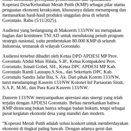
Koperasi Desa/Kelurahan Merah Putih (KMP) sebagai pilar utama
penguatan ekonomi kerakyatan, khususnya dalam menampung dan
memasarkan hasil-hasil produksi unggulan desa di seluruh
Gorontalo. Rabu (5/11/2025).
Audiensi yang berlangsung di Makorem 133/NW ini merupakan
bagian dari komitmen TNI AD untuk mendukung penuh program
strategis nasional, yaitu pembentukan 80.000 KMP di seluruh
Indonesia, termasuk di wilayah Gorontalo.
Audiensi tersebut dihadiri oleh Ketua DPD APDESI MP Prov.
Gorontalo Abdul Muis Hilala, S.IP., Ketua Kompakdesi Prov.
Gorontalo, Ismail Gobel, SH., Ketua DPC APDESI MP Kab.
Gorontalo Ramli Lausupu,S.Sos., dan Sekertaris DPC Kab.
Gorontalo Sandra Jafar Biu, S. Ak. Dari pihak Korem 133/NW,
turut mendampingi Kasrem 133/NW Kolonel Inf Parsaoran Sirait,
S.A.P., M.M., dan Para Kasi Kasrem 133/NW.
Danrem 133/NW menyampaikan apresiasi atas sinergi yang telah
terjalin dengan APDESI Gorontalo. Beliau menekankan bahwa
KMP dirancang bukan hanya sebagai badan hukum, tetapi sebagai
pusat kegiatan ekonomi desa yang mandiri dan modern.
“Koperasi Merah Putih adalah solusi konkret untuk memberdayakan
ekonomi di tingkat paling bawah. Dengan adanya gerai dan