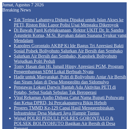
Jumat, Agustus 7 2026
Breaking News
Tak Terima Lahannya Diduga Dipakai untuk Jalan Akses ke
PETI, Riston Biki Lapor Polisi Usai Mengaku Dikeroyok
Di Bawah Panji Kebijaksanaan, Rektor UKIT Dr. Ir. Sandra
Agustiein Korua, M.Si. Rayakan dalam Suasana Syukur yang
Mendalam
Kapolres Gorontalo AKBP Ki Ide Bagus Tri Apresiasi Bakti
Sosial Polsek Boliyohuto Salurkan Air Bersih dan Sembako
Salurkan Air Bersih dan Sembako, Kapolsek Boliyohuto
Wujudkan Polri Peduli
Tomy Hasan dan Hi. Ismail Hippy Apresiasi PGM, Program
Pengembangan SDM Lokal Berbuah Nyata
Hadir untuk Masyarakat, Polri di Boliyohuto Antar Air Bersih
dan Siram Jalan di Desa Monggolito dan Sidomulyo
Pengawas Lokasi Darwis Bantah Ada Aktivitas PETI di
Potabo, Sebut Sudah Sebulan Tak Beroperasi
Viral Rekaman Audio Diduga Catut Nama Bupati Pohuwato
dan Ketua DPRD, Isi Percakapannya Bikin Heboh
Progres TMMD Ke-129 Capai Hasil Menggembirakan,
Infrastruktur Desa Makarti Jaya Hampir Tuntas
Wujud POLRI PEDULI: POLRES GORONTALO &
POLSEK BOLIYOHUTO Bagikan Air Bersih di Desa
Parungi