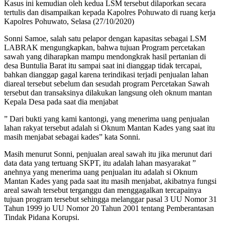
Kasus ini kemudian oleh kedua LSM tersebut dilaporkan secara
tertulis dan disampaikan kepada Kapolres Pohuwato di ruang kerja
Kapolres Pohuwato, Selasa (27/10/2020)
Sonni Samoe, salah satu pelapor dengan kapasitas sebagai LSM
LABRAK mengungkapkan, bahwa tujuan Program percetakan
sawah yang diharapkan mampu mendongkrak hasil pertanian di
desa Buntulia Barat itu sampai saat ini dianggap tidak tercapai,
bahkan dianggap gagal karena terindikasi terjadi penjualan lahan
diareal tersebut sebelum dan sesudah program Percetakan Sawah
tersebut dan transaksinya dilakukan langsung oleh oknum mantan
Kepala Desa pada saat dia menjabat
” Dari bukti yang kami kantongi, yang menerima uang penjualan
lahan rakyat tersebut adalah si Oknum Mantan Kades yang saat itu
masih menjabat sebagai kades” kata Sonni.
Masih menurut Sonni, penjualan areal sawah itu jika merunut dari
data data yang tertuang SKPT, itu adalah lahan masyarakat ”
anehnya yang menerima uang penjualan itu adalah si Oknum
Mantan Kades yang pada saat itu masih menjabat, akibatnya fungsi
areal sawah tersebut terganggu dan menggagalkan tercapainya
tujuan program tersebut sehingga melanggar pasal 3 UU Nomor 31
Tahun 1999 jo UU Nomor 20 Tahun 2001 tentang Pemberantasan
Tindak Pidana Korupsi.