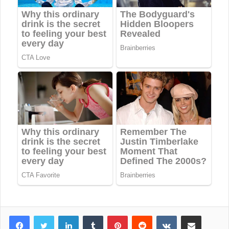
LinkedIn
Tumblr
Pinterest
Reddit
VKontakte
Share via Email