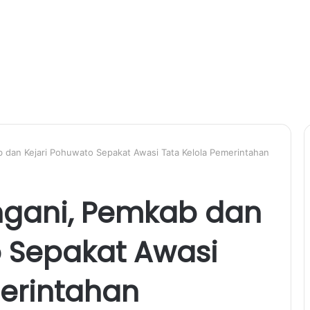
 dan Kejari Pohuwato Sepakat Awasi Tata Kelola Pemerintahan
ngani, Pemkab dan
o Sepakat Awasi
merintahan