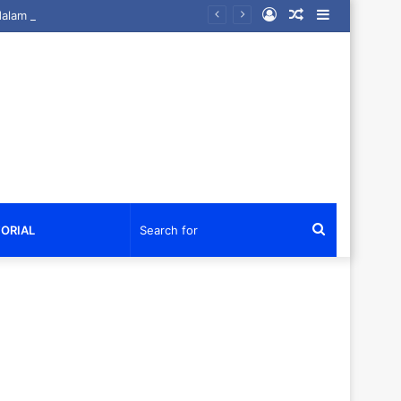
Log
Random
Sidebar
Di Bawah Panji Kebijaksanaan, Rektor UKIT Dr. Ir. Sandra Agustiein Korua, M.Si. Rayakan dalam Suasana Syukur yang Mendalam
In
Article
Search
ORIAL
for