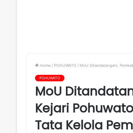
Home
/
POHUWATO
/
MoU Ditandatangani, Pemkab
POHUWATO
MoU Ditandata
Kejari Pohuwat
Tata Kelola Pe