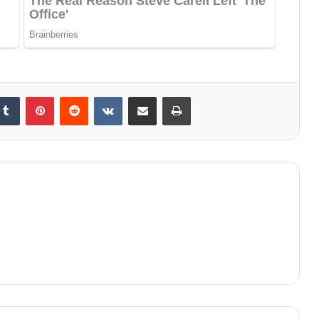
Tumblr
Pinterest
Reddit
VKontakte
Share via Email
Print