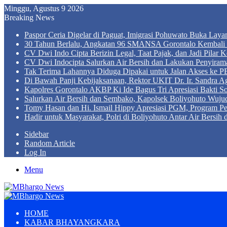
Minggu, Agustus 9 2026
Breaking News
Paspor Ceria Digelar di Paguat, Imigrasi Pohuwato Buka Lay
30 Tahun Berlalu, Angkatan 96 SMANSA Gorontalo Kembali B
CV Dwi Indo Cipta Berizin Legal, Taat Pajak, dan Jadi Pila
CV Dwi Indocipta Salurkan Air Bersih dan Lakukan Penyiram
Tak Terima Lahannya Diduga Dipakai untuk Jalan Akses ke PE
Di Bawah Panji Kebijaksanaan, Rektor UKIT Dr. Ir. Sandra 
Kapolres Gorontalo AKBP Ki Ide Bagus Tri Apresiasi Bakti So
Salurkan Air Bersih dan Sembako, Kapolsek Boliyohuto Wujud
Tomy Hasan dan Hi. Ismail Hippy Apresiasi PGM, Program
Hadir untuk Masyarakat, Polri di Boliyohuto Antar Air Bersih
Sidebar
Random Article
Log In
Menu
HOME
KABAR BHAYANGKARA