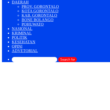
DAERAH
PROV. GORONTALO
KOTA GORONTALO
KAB. GORONTALO
BONE BOLANGO
POHUWATO
NASIONAL
KRIMINAL
POLITIK
KESEHATAN
OPINI
ADVETORIAL
Search for