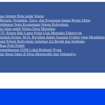
anan Jemput Bola untuk Warga
ersatu: Nostalgia, Tawa, dan Kenangan dalam Reuni Akbar
r Kehidupan Serta Keagamaan Warga Boliyohuto
an Jalan untuk Warga Desa Motoduto
TI, Riston Biki Lapor Polisi Usai Mengaku Dikeroyok
Agustiein Korua, M.Si. Rayakan dalam Suasana Syukur yang Mendalam
sial Polsek Boliyohuto Salurkan Air Bersih dan Sembako
kan Polri Peduli
 Pengembangan SDM Lokal Berbuah Nyata
 dan Siram Jalan di Desa Monggolito dan Sidomulyo