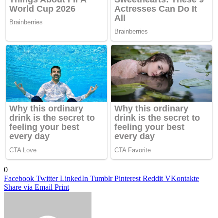
0
Facebook
Twitter
LinkedIn
Tumblr
Pinterest
Reddit
VKontakte
Share via Email
Print