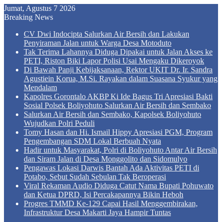
Jumat, Agustus 7 2026
Breaking News
CV Dwi Indocipta Salurkan Air Bersih dan Lakukan
Penyiraman Jalan untuk Warga Desa Motoduto
Tak Terima Lahannya Diduga Dipakai untuk Jalan Akses ke
PETI, Riston Biki Lapor Polisi Usai Mengaku Dikeroyok
Di Bawah Panji Kebijaksanaan, Rektor UKIT Dr. Ir. Sandra
Agustiein Korua, M.Si. Rayakan dalam Suasana Syukur yang
Mendalam
Kapolres Gorontalo AKBP Ki Ide Bagus Tri Apresiasi Bakti
Sosial Polsek Boliyohuto Salurkan Air Bersih dan Sembako
Salurkan Air Bersih dan Sembako, Kapolsek Boliyohuto
Wujudkan Polri Peduli
Tomy Hasan dan Hi. Ismail Hippy Apresiasi PGM, Program
Pengembangan SDM Lokal Berbuah Nyata
Hadir untuk Masyarakat, Polri di Boliyohuto Antar Air Bersih
dan Siram Jalan di Desa Monggolito dan Sidomulyo
Pengawas Lokasi Darwis Bantah Ada Aktivitas PETI di
Potabo, Sebut Sudah Sebulan Tak Beroperasi
Viral Rekaman Audio Diduga Catut Nama Bupati Pohuwato
dan Ketua DPRD, Isi Percakapannya Bikin Heboh
Progres TMMD Ke-129 Capai Hasil Menggembirakan,
Infrastruktur Desa Makarti Jaya Hampir Tuntas