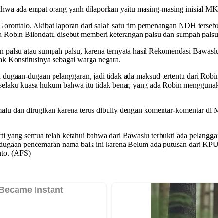
ahwa ada empat orang yanh dilaporkan yaitu masing-masing inisial M
Gorontalo. Akibat laporan dari salah satu tim pemenangan NDH terseb
Robin Bilondatu disebut memberi keterangan palsu dan sumpah palsu t
alsu atau sumpah palsu, karena ternyata hasil Rekomendasi Bawaslu t
k Konstitusinya sebagai warga negara.
ugaan-dugaan pelanggaran, jadi tidak ada maksud tertentu dari Robin 
n selaku kuasa hukum bahwa itu tidak benar, yang ada Robin menggunak
 dan dirugikan karena terus dibully dengan komentar-komentar di Med
i yang semua telah ketahui bahwa dari Bawaslu terbukti ada pelanggaran
ran dugaan pencemaran nama baik ini karena Belum ada putusan dari KP
nto. (AFS)