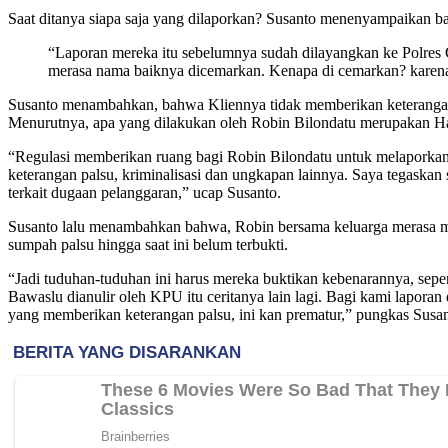
Saat ditanya siapa saja yang dilaporkan? Susanto menenyampaikan b
“Laporan mereka itu sebelumnya sudah dilayangkan ke Polres 
merasa nama baiknya dicemarkan. Kenapa di cemarkan? karena 
Susanto menambahkan, bahwa Kliennya tidak memberikan keterangan p
Menurutnya, apa yang dilakukan oleh Robin Bilondatu merupakan Ha
“Regulasi memberikan ruang bagi Robin Bilondatu untuk melaporkan d
keterangan palsu, kriminalisasi dan ungkapan lainnya. Saya tegaska
terkait dugaan pelanggaran,” ucap Susanto.
Susanto lalu menambahkan bahwa, Robin bersama keluarga merasa malu
sumpah palsu hingga saat ini belum terbukti.
“Jadi tuduhan-tuduhan ini harus mereka buktikan kebenarannya, sepert
Bawaslu dianulir oleh KPU itu ceritanya lain lagi. Bagi kami lapo
yang memberikan keterangan palsu, ini kan prematur,” pungkas Susa