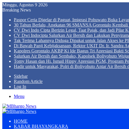
Minggu, Agustus 9 2026
Breaking News
Paspor Ceria Digelar di Paguat, Imigrasi Pohuwato Buka Lay
30 Tahun Berlalu, Angkatan 96 SMANSA Gorontalo Kembali B
CV Dwi Indo Cipta Berizin Legal, Taat Pajak, dan Jadi Pila
CV Dwi Indocipta Salurkan Air Bersih dan Lakukan Penyiram
Tak Terima Lahannya Diduga Dipakai untuk Jalan Akses ke PE
Di Bawah Panji Kebijaksanaan, Rektor UKIT Dr. Ir. Sandra 
Kapolres Gorontalo AKBP Ki Ide Bagus Tri Apresiasi Bakti So
Salurkan Air Bersih dan Sembako, Kapolsek Boliyohuto Wujud
Tomy Hasan dan Hi. Ismail Hippy Apresiasi PGM, Program
Hadir untuk Masyarakat, Polri di Boliyohuto Antar Air Bersih
Sidebar
Random Article
Log In
Menu
HOME
KABAR BHAYANGKARA