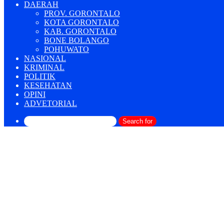
DAERAH
PROV. GORONTALO
KOTA GORONTALO
KAB. GORONTALO
BONE BOLANGO
POHUWATO
NASIONAL
KRIMINAL
POLITIK
KESEHATAN
OPINI
ADVETORIAL
Search for