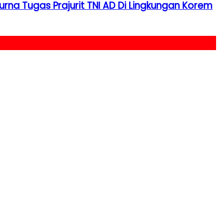
rna Tugas Prajurit TNI AD Di Lingkungan Korem