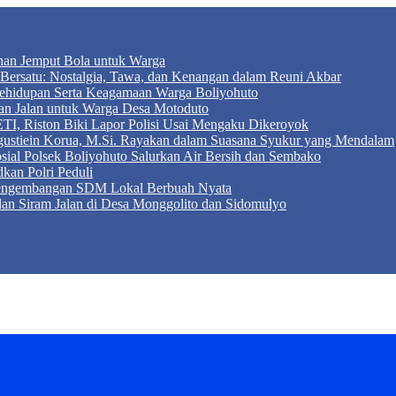
anan Jemput Bola untuk Warga
ersatu: Nostalgia, Tawa, dan Kenangan dalam Reuni Akbar
r Kehidupan Serta Keagamaan Warga Boliyohuto
an Jalan untuk Warga Desa Motoduto
TI, Riston Biki Lapor Polisi Usai Mengaku Dikeroyok
Agustiein Korua, M.Si. Rayakan dalam Suasana Syukur yang Mendalam
sial Polsek Boliyohuto Salurkan Air Bersih dan Sembako
kan Polri Peduli
 Pengembangan SDM Lokal Berbuah Nyata
 dan Siram Jalan di Desa Monggolito dan Sidomulyo