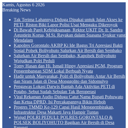
Kamis, Agustus 6 2026
Breaking News
Tak Terima Lahannya Diduga Dipakai untuk Jalan Akses ke
PETI, Riston Biki Lapor Polisi Usai Mengaku Dikeroyok
Di Bawah Panji Kebijaksanaan, Rektor UKIT Dr. Ir. Sandra
Agustiein Korua, M.Si. Rayakan dalam Suasana Syukur yang
Mendalam
Kapolres Gorontalo AKBP Ki Ide Bagus Tri Apresiasi Bakti
Sosial Polsek Boliyohuto Salurkan Air Bersih dan Sembako
Salurkan Air Bersih dan Sembako, Kapolsek Boliyohuto
Wujudkan Polri Peduli
Tomy Hasan dan Hi. Ismail Hippy Apresiasi PGM, Program
Pengembangan SDM Lokal Berbuah Nyata
Hadir untuk Masyarakat, Polri di Boliyohuto Antar Air Bersih
dan Siram Jalan di Desa Monggolito dan Sidomulyo
Pengawas Lokasi Darwis Bantah Ada Aktivitas PETI di
Potabo, Sebut Sudah Sebulan Tak Beroperasi
Viral Rekaman Audio Diduga Catut Nama Bupati Pohuwato
dan Ketua DPRD, Isi Percakapannya Bikin Heboh
Progres TMMD Ke-129 Capai Hasil Menggembirakan,
Infrastruktur Desa Makarti Jaya Hampir Tuntas
Wujud POLRI PEDULI: POLRES GORONTALO &
POLSEK BOLIYOHUTO Bagikan Air Bersih di Desa
Parungi