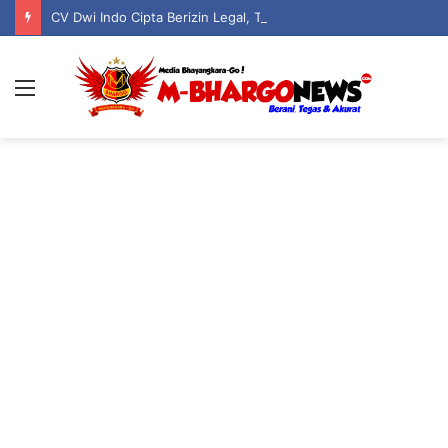
CV Dwi Indo Cipta Berizin Legal, Taat Pajak, dan Jadi Pilar Kehidupan Serta Keagamaan Warga Boliyohuto
Menu