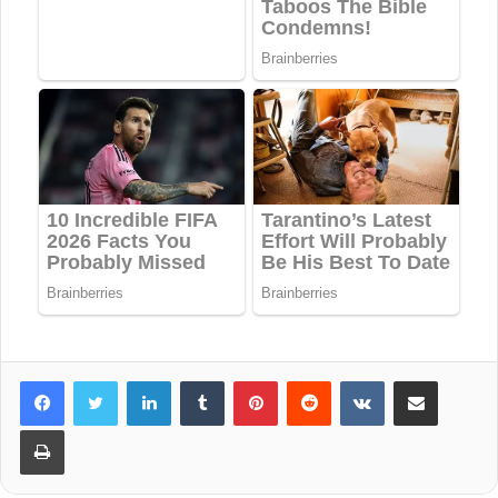
LinkedIn
Tumblr
Pinterest
Reddit
VKontakte
Share via Email
Print