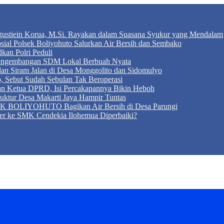
Agustiein Korua, M.Si. Rayakan dalam Suasana Syukur yang Mendalam
sial Polsek Boliyohuto Salurkan Air Bersih dan Sembako
kan Polri Peduli
 Pengembangan SDM Lokal Berbuah Nyata
 dan Siram Jalan di Desa Monggolito dan Sidomulyo
, Sebut Sudah Sebulan Tak Beroperasi
an Ketua DPRD, Isi Percakapannya Bikin Heboh
ktur Desa Makarti Jaya Hampir Tuntas
LIYOHUTO Bagikan Air Bersih di Desa Parungi
er ke SMK Cendekia Ilohemua Diperbaiki?