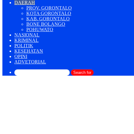
DAERAH
PROV. GORONTALO
KOTA GORONTALO
KAB. GORONTALO
BONE BOLANGO
POHUWATO
NASIONAL
KRIMINAL
POLITIK
KESEHATAN
OPINI
ADVETORIAL
Search for