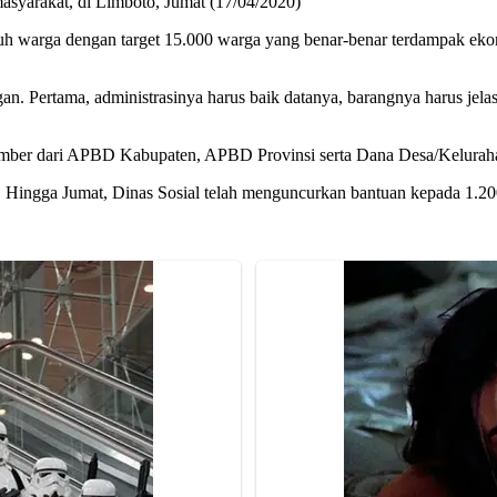
asyarakat, di Limboto, Jumat (17/04/2020)
h warga dengan target 15.000 warga yang benar-benar terdampak eko
n. Pertama, administrasinya harus baik datanya, barangnya harus jela
rsumber dari APBD Kabupaten, APBD Provinsi serta Dana Desa/Kelurah
. Hingga Jumat, Dinas Sosial telah menguncurkan bantuan kepada 1.2