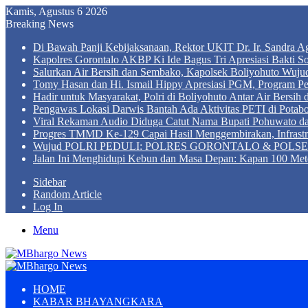
Kamis, Agustus 6 2026
Breaking News
Di Bawah Panji Kebijaksanaan, Rektor UKIT Dr. Ir. Sandra 
Kapolres Gorontalo AKBP Ki Ide Bagus Tri Apresiasi Bakti So
Salurkan Air Bersih dan Sembako, Kapolsek Boliyohuto Wujud
Tomy Hasan dan Hi. Ismail Hippy Apresiasi PGM, Program
Hadir untuk Masyarakat, Polri di Boliyohuto Antar Air Bersih
Pengawas Lokasi Darwis Bantah Ada Aktivitas PETI di Potabo
Viral Rekaman Audio Diduga Catut Nama Bupati Pohuwato d
Progres TMMD Ke-129 Capai Hasil Menggembirakan, Infrastru
Wujud POLRI PEDULI: POLRES GORONTALO & POLSEK BO
Jalan Ini Menghidupi Kebun dan Masa Depan: Kapan 100 Met
Sidebar
Random Article
Log In
Menu
HOME
KABAR BHAYANGKARA