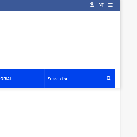
Log
Random
Sidebar
In
Article
Search
ORIAL
for