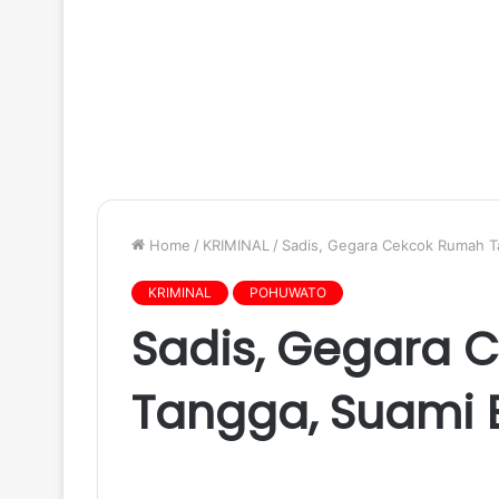
Home
/
KRIMINAL
/
Sadis, Gegara Cekcok Rumah Ta
KRIMINAL
POHUWATO
Sadis, Gegara 
Tangga, Suami B