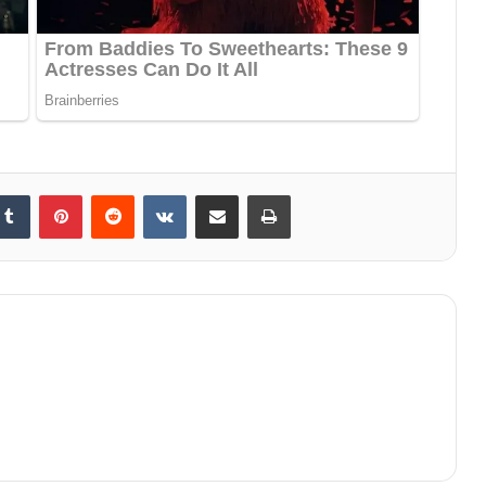
Tumblr
Pinterest
Reddit
VKontakte
Share via Email
Print