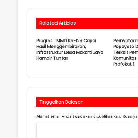
t
e
Related Articles
Progres TMMD Ke-129 Capai
Pernyataa
Hasil Menggembirakan,
Popayato D
Infrastruktur Desa Makarti Jaya
Terkait Pe
Hampir Tuntas
Komunitas 
Profokatif.
Tinggalkan Balasan
Alamat email Anda tidak akan dipublikasikan.
Ruas ya