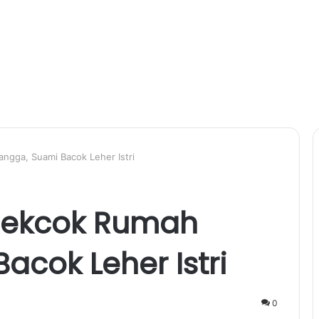
ngga, Suami Bacok Leher Istri
Cekcok Rumah
acok Leher Istri
0