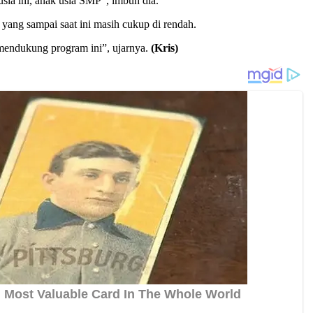
sia ini, anak usia SMP”, imbuh dia.
yang sampai saat ini masih cukup di rendah.
 mendukung program ini”, ujarnya.
(Kris)