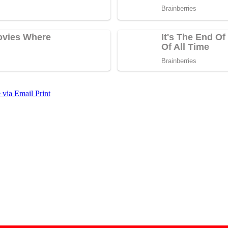
 via Email
Print