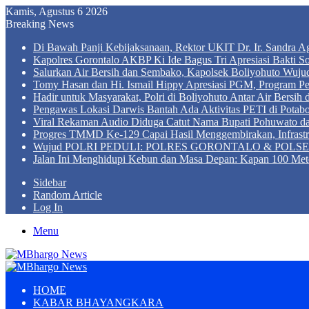
Kamis, Agustus 6 2026
Breaking News
Di Bawah Panji Kebijaksanaan, Rektor UKIT Dr. Ir. Sandra 
Kapolres Gorontalo AKBP Ki Ide Bagus Tri Apresiasi Bakti So
Salurkan Air Bersih dan Sembako, Kapolsek Boliyohuto Wujud
Tomy Hasan dan Hi. Ismail Hippy Apresiasi PGM, Program
Hadir untuk Masyarakat, Polri di Boliyohuto Antar Air Bersih
Pengawas Lokasi Darwis Bantah Ada Aktivitas PETI di Potabo
Viral Rekaman Audio Diduga Catut Nama Bupati Pohuwato d
Progres TMMD Ke-129 Capai Hasil Menggembirakan, Infrastru
Wujud POLRI PEDULI: POLRES GORONTALO & POLSEK BO
Jalan Ini Menghidupi Kebun dan Masa Depan: Kapan 100 Met
Sidebar
Random Article
Log In
Menu
HOME
KABAR BHAYANGKARA