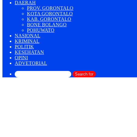
DAERAH
PROV. GORONTALO
KOTA GORONTALO
KAB. GORONTALO
BONE BOLANGO
POHUWATO
NASIONAL
KRIMINAL
POLITIK
KESEHATAN
OPINI
ADVETORIAL
Search for