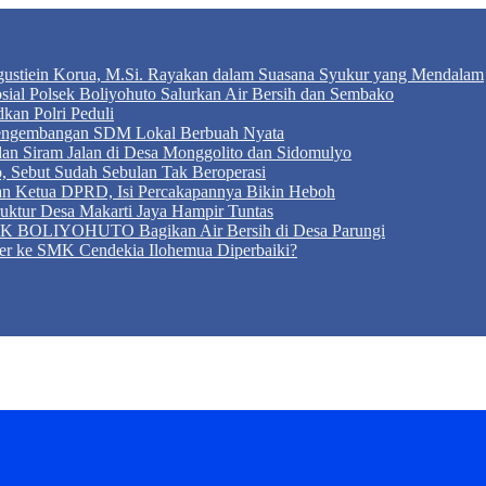
Agustiein Korua, M.Si. Rayakan dalam Suasana Syukur yang Mendalam
sial Polsek Boliyohuto Salurkan Air Bersih dan Sembako
kan Polri Peduli
 Pengembangan SDM Lokal Berbuah Nyata
 dan Siram Jalan di Desa Monggolito dan Sidomulyo
, Sebut Sudah Sebulan Tak Beroperasi
an Ketua DPRD, Isi Percakapannya Bikin Heboh
ktur Desa Makarti Jaya Hampir Tuntas
LIYOHUTO Bagikan Air Bersih di Desa Parungi
er ke SMK Cendekia Ilohemua Diperbaiki?