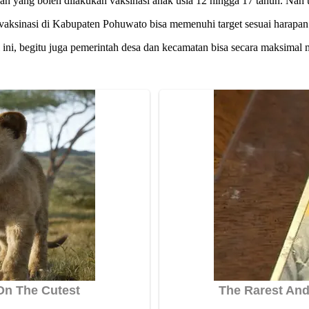
n yang boleh dilakukan vaksinasi anak usia 12 hingga 17 tahun. Nah u
vaksinasi di Kabupaten Pohuwato bisa memenuhi target sesuai harapan 
 ini, begitu juga pemerintah desa dan kecamatan bisa secara maksimal