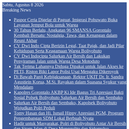
Sabtu, Agustus 8 2026
Breaking News
Paspor Ceria Digelar di Paguat, Imigrasi Pohuwato Buka
Layanan Jemput Bola untuk Warga
30 Tahun Berlalu, Angkatan 96 SMANSA Gorontalo
Kembali Bersatu: Nostalgia, Tawa, dan Kenangan dalam
Reuni Akbar
CV Dwi Indo Cipta Berizin Legal, Taat Pajak, dan Jadi Pilar
Kehidupan Serta Keagamaan Warga Boliyohuto
CV Dwi Indocipta Salurkan Air Bersih dan Lakukan
Penyiraman Jalan untuk Warga Desa Motoduto
Tak Terima Lahannya Diduga Dipakai untuk Jalan Akses ke
PETI, Riston Biki Lapor Polisi Usai Mengaku Dikeroyok
Di Bawah Panji Kebijaksanaan, Rektor UKIT Dr. Ir. Sandra
Agustiein Korua, M.Si. Rayakan dalam Suasana Syukur yang
Mendalam
Kapolres Gorontalo AKBP Ki Ide Bagus Tri Apresiasi Bakti
Sosial Polsek Boliyohuto Salurkan Air Bersih dan Sembako
Salurkan Air Bersih dan Sembako, Kapolsek Boliyohuto
Wujudkan Polri Peduli
Tomy Hasan dan Hi. Ismail Hippy Apresiasi PGM, Program
Pengembangan SDM Lokal Berbuah Nyata
Hadir untuk Masyarakat, Polri di Boliyohuto Antar Air Bersih
dan Siram Jalan di Desa Monggolito dan Sidomulyo