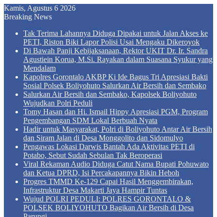
Kamis, Agustus 6 2026
Breaking News
Tak Terima Lahannya Diduga Dipakai untuk Jalan Akses ke
PETI, Riston Biki Lapor Polisi Usai Mengaku Dikeroyok
Di Bawah Panji Kebijaksanaan, Rektor UKIT Dr. Ir. Sandra
Agustiein Korua, M.Si. Rayakan dalam Suasana Syukur yang
Mendalam
Kapolres Gorontalo AKBP Ki Ide Bagus Tri Apresiasi Bakti
Sosial Polsek Boliyohuto Salurkan Air Bersih dan Sembako
Salurkan Air Bersih dan Sembako, Kapolsek Boliyohuto
Wujudkan Polri Peduli
Tomy Hasan dan Hi. Ismail Hippy Apresiasi PGM, Program
Pengembangan SDM Lokal Berbuah Nyata
Hadir untuk Masyarakat, Polri di Boliyohuto Antar Air Bersih
dan Siram Jalan di Desa Monggolito dan Sidomulyo
Pengawas Lokasi Darwis Bantah Ada Aktivitas PETI di
Potabo, Sebut Sudah Sebulan Tak Beroperasi
Viral Rekaman Audio Diduga Catut Nama Bupati Pohuwato
dan Ketua DPRD, Isi Percakapannya Bikin Heboh
Progres TMMD Ke-129 Capai Hasil Menggembirakan,
Infrastruktur Desa Makarti Jaya Hampir Tuntas
Wujud POLRI PEDULI: POLRES GORONTALO &
POLSEK BOLIYOHUTO Bagikan Air Bersih di Desa
Parungi