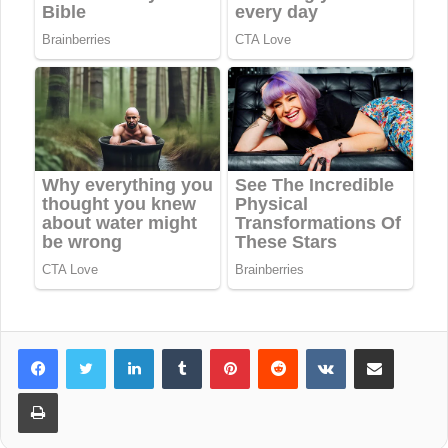
LinkedIn
Tumblr
Pinterest
Reddit
VKontakte
Share via Email
Print