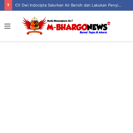
CV Dwi Indocipta Salurkan Air Bersih dan Lakukan Penyiraman Jalan untuk Warga Desa Motoduto
Menu