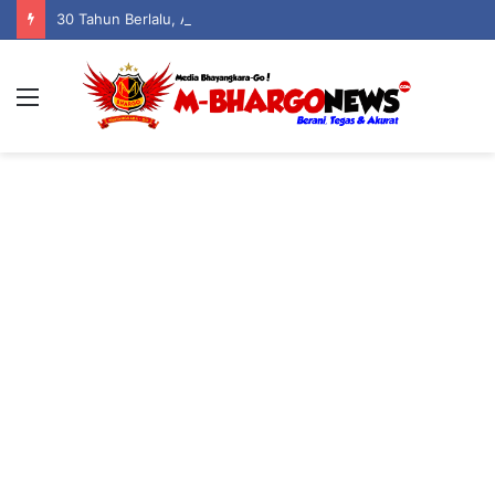
30 Tahun Berlalu, Angkatan 96 SMANSA Gorontalo Kembali Bersatu: Nostalgia, Tawa, dan Kenangan dalam Reuni Akbar
Menu