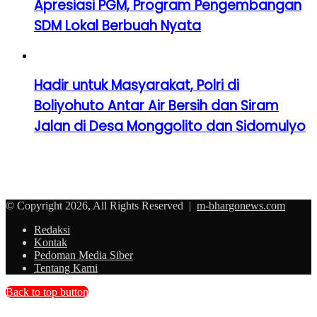
Apresiasi PGM, Program Pengembangan
SDM Lokal Berbuah Nyata
Hadir untuk Masyarakat, Polri di
Boliyohuto Antar Air Bersih dan Siram
Jalan di Desa Monggolito dan Sidomulyo
© Copyright 2026, All Rights Reserved |
m-bhargonews.com
Redaksi
Kontak
Pedoman Media Siber
Tentang Kami
Back to top button