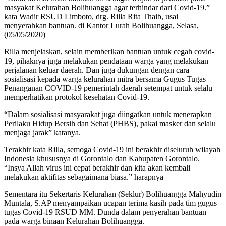
masyakat Kelurahan Bolihuangga agar terhindar dari Covid-19.”
kata Wadir RSUD Limboto, drg. Rilla Rita Thaib, usai
menyerahkan bantuan. di Kantor Lurah Bolihuangga, Selasa,
(05/05/2020)
Rilla menjelaskan, selain memberikan bantuan untuk cegah covid-
19, pihaknya juga melakukan pendataan warga yang melakukan
perjalanan keluar daerah. Dan juga dukungan dengan cara
sosialisasi kepada warga kelurahan mitra bersama Gugus Tugas
Penanganan COVID-19 pemerintah daerah setempat untuk selalu
memperhatikan protokol kesehatan Covid-19.
“Dalam sosialisasi masyarakat juga diingatkan untuk menerapkan
Perilaku Hidup Bersih dan Sehat (PHBS), pakai masker dan selalu
menjaga jarak” katanya.
Terakhir kata Rilla, semoga Covid-19 ini berakhir diseluruh wilayah
Indonesia khususnya di Gorontalo dan Kabupaten Gorontalo.
“Insya Allah virus ini cepat berakhir dan kita akan kembali
melakukan aktifitas sebagaimana biasa.” harapnya
Sementara itu Sekertaris Kelurahan (Seklur) Bolihuangga Mahyudin
Muntala, S.AP menyampaikan ucapan terima kasih pada tim gugus
tugas Covid-19 RSUD MM. Dunda dalam penyerahan bantuan
pada warga binaan Kelurahan Bolihuangga.