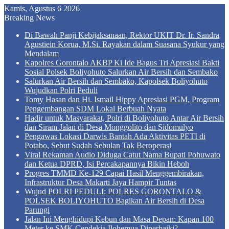
Kamis, Agustus 6 2026
Breaking News
Di Bawah Panji Kebijaksanaan, Rektor UKIT Dr. Ir. Sandra
Agustiein Korua, M.Si. Rayakan dalam Suasana Syukur yang
Mendalam
Kapolres Gorontalo AKBP Ki Ide Bagus Tri Apresiasi Bakti
Sosial Polsek Boliyohuto Salurkan Air Bersih dan Sembako
Salurkan Air Bersih dan Sembako, Kapolsek Boliyohuto
Wujudkan Polri Peduli
Tomy Hasan dan Hi. Ismail Hippy Apresiasi PGM, Program
Pengembangan SDM Lokal Berbuah Nyata
Hadir untuk Masyarakat, Polri di Boliyohuto Antar Air Bersih
dan Siram Jalan di Desa Monggolito dan Sidomulyo
Pengawas Lokasi Darwis Bantah Ada Aktivitas PETI di
Potabo, Sebut Sudah Sebulan Tak Beroperasi
Viral Rekaman Audio Diduga Catut Nama Bupati Pohuwato
dan Ketua DPRD, Isi Percakapannya Bikin Heboh
Progres TMMD Ke-129 Capai Hasil Menggembirakan,
Infrastruktur Desa Makarti Jaya Hampir Tuntas
Wujud POLRI PEDULI: POLRES GORONTALO &
POLSEK BOLIYOHUTO Bagikan Air Bersih di Desa
Parungi
Jalan Ini Menghidupi Kebun dan Masa Depan: Kapan 100
Meter ke SMK Cendekia Ilohemua Diperbaiki?