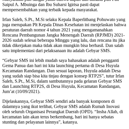
Saipul A. Mbuinga dan Ibu Suharsi Igirisa pasti dapat
mempersembahkan yang terbaik kepada masyarakat.
Irfan Saleh, S.Pt., M.Si selaku Kepala Baperlitbang Pohuwato yang
juga merupakan Plt Kepala Dinas Kesehatan ini menjelaskan bahwa
peraturan daerah nomor 4 tahun 2021 yang mengamanahkan
Rencana Pembangunan Jangka Menengah Daerah (RPJMD) 2021-
2026 sudah selesai beberapa Minggu yang lalu, dan rencana itu jika
tidak dikerjakan maka tidak akan mungkin bisa berhasil. Dan salah
satu implementasi dari pelaksanaan itu adalah Gebyar SMS.
“Gebyar SMS ini lebih mudah saya bahasakan adalah pengganti
Gema Panua dan hari ini kita launching pertama di Desa Huyula
Kecamatan Randangan. Dan sesuai laporan, Huyula adalah Desa
yang sudah siap bisa kita tinjau dengan konsep RTP2S”, tutur Irfan
Saleh, S.Pt., M.Si, dalam sambutannya pada gelaran Gebyar SMS
dan Launching RTP2S, di Desa Huyula, Kecamatan Randangan,
Jum’at (10/09/2021).
Dijelaskannya, Gebyar SMS sendiri ada banyak komponen di
dalamnya yang ikut terlibat, Gebyar SMS adalah Rumah Inovasi
oleh seluruh Organisasi Perangkat Daerah (OPD). “Insha Allah, di
kecamatan lain akan terus berkembang, hari ini hanya sebatas
stunting dan pelayanan lainnya”, katanya.