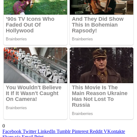
0
Facebook
Twitter
LinkedIn
Tumblr
Pinterest
Reddit
VKontakte
Share via Email
Print