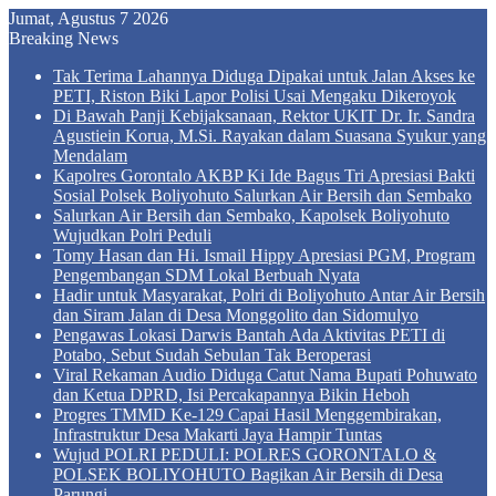
Jumat, Agustus 7 2026
Breaking News
Tak Terima Lahannya Diduga Dipakai untuk Jalan Akses ke
PETI, Riston Biki Lapor Polisi Usai Mengaku Dikeroyok
Di Bawah Panji Kebijaksanaan, Rektor UKIT Dr. Ir. Sandra
Agustiein Korua, M.Si. Rayakan dalam Suasana Syukur yang
Mendalam
Kapolres Gorontalo AKBP Ki Ide Bagus Tri Apresiasi Bakti
Sosial Polsek Boliyohuto Salurkan Air Bersih dan Sembako
Salurkan Air Bersih dan Sembako, Kapolsek Boliyohuto
Wujudkan Polri Peduli
Tomy Hasan dan Hi. Ismail Hippy Apresiasi PGM, Program
Pengembangan SDM Lokal Berbuah Nyata
Hadir untuk Masyarakat, Polri di Boliyohuto Antar Air Bersih
dan Siram Jalan di Desa Monggolito dan Sidomulyo
Pengawas Lokasi Darwis Bantah Ada Aktivitas PETI di
Potabo, Sebut Sudah Sebulan Tak Beroperasi
Viral Rekaman Audio Diduga Catut Nama Bupati Pohuwato
dan Ketua DPRD, Isi Percakapannya Bikin Heboh
Progres TMMD Ke-129 Capai Hasil Menggembirakan,
Infrastruktur Desa Makarti Jaya Hampir Tuntas
Wujud POLRI PEDULI: POLRES GORONTALO &
POLSEK BOLIYOHUTO Bagikan Air Bersih di Desa
Parungi