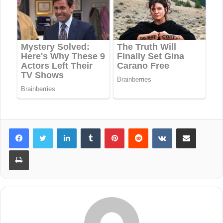
LinkedIn
Tumblr
Pinterest
Reddit
VKontakte
Share via Email
Print