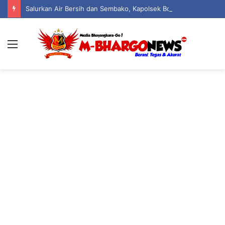
Salurkan Air Bersih dan Sembako, Kapolsek Boliyohuto Wujudkan Polri Peduli
Menu