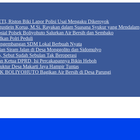
TI, Riston Biki Lapor Polisi Usai Mengaku Dikeroyok
Agustiein Korua, M.Si. Rayakan dalam Suasana Syukur yang Mendalam
sial Polsek Boliyohuto Salurkan Air Bersih dan Sembako
kan Polri Peduli
 Pengembangan SDM Lokal Berbuah Nyata
 dan Siram Jalan di Desa Monggolito dan Sidomulyo
, Sebut Sudah Sebulan Tak Beroperasi
an Ketua DPRD, Isi Percakapannya Bikin Heboh
ktur Desa Makarti Jaya Hampir Tuntas
LIYOHUTO Bagikan Air Bersih di Desa Parungi