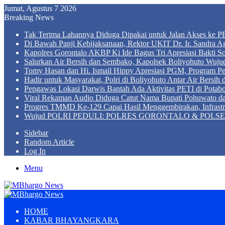
Jumat, Agustus 7 2026
Breaking News
Tak Terima Lahannya Diduga Dipakai untuk Jalan Akses ke PE
Di Bawah Panji Kebijaksanaan, Rektor UKIT Dr. Ir. Sandra 
Kapolres Gorontalo AKBP Ki Ide Bagus Tri Apresiasi Bakti So
Salurkan Air Bersih dan Sembako, Kapolsek Boliyohuto Wujud
Tomy Hasan dan Hi. Ismail Hippy Apresiasi PGM, Program
Hadir untuk Masyarakat, Polri di Boliyohuto Antar Air Bersih
Pengawas Lokasi Darwis Bantah Ada Aktivitas PETI di Potabo
Viral Rekaman Audio Diduga Catut Nama Bupati Pohuwato d
Progres TMMD Ke-129 Capai Hasil Menggembirakan, Infrastru
Wujud POLRI PEDULI: POLRES GORONTALO & POLSEK BO
Sidebar
Random Article
Log In
Menu
HOME
KABAR BHAYANGKARA