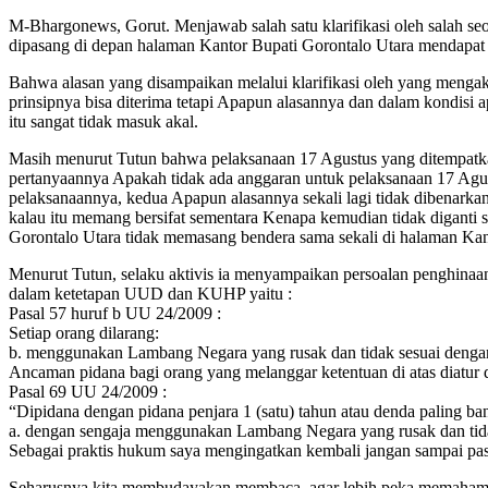
M-Bhargonews, Gorut. Menjawab salah satu klarifikasi oleh salah 
dipasang di depan halaman Kantor Bupati Gorontalo Utara mendap
Bahwa alasan yang disampaikan melalui klarifikasi oleh yang mengak
prinsipnya bisa diterima tetapi Apapun alasannya dan dalam kondisi
itu sangat tidak masuk akal.
Masih menurut Tutun bahwa pelaksanaan 17 Agustus yang ditempatka
pertanyaannya Apakah tidak ada anggaran untuk pelaksanaan 17 Agus
pelaksanaannya, kedua Apapun alasannya sekali lagi tidak dibenark
kalau itu memang bersifat sementara Kenapa kemudian tidak diganti s
Gorontalo Utara tidak memasang bendera sama sekali di halaman Kant
Menurut Tutun, selaku aktivis ia menyampaikan persoalan penghinaan
dalam ketetapan UUD dan KUHP yaitu :
Pasal 57 huruf b UU 24/2009 :
Setiap orang dilarang:
b. menggunakan Lambang Negara yang rusak dan tidak sesuai dengan
Ancaman pidana bagi orang yang melanggar ketentuan di atas diatur
Pasal 69 UU 24/2009 :
“Dipidana dengan pidana penjara 1 (satu) tahun atau denda paling ban
a. dengan sengaja menggunakan Lambang Negara yang rusak dan tida
Sebagai praktis hukum saya mengingatkan kembali jangan sampai pasa
Seharusnya kita membudayakan membaca, agar lebih peka memahami s