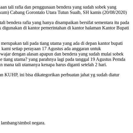
an tali rafia dan penggunaan bendera yang sudah sobek yang
kum) Cabang Gorontalo Utara Tutun Suaib, SH kamis (20/08/2020)
i bendera rafia yang hanya disampaikan bersifat sementara itu pada
k digunakan di kantor pemerintahan di kantor halaman Kantor Bupati
rupakan tali pada tiang utama yang ada di depan kantor bupati
 kami setiap perayaan 17 Agustus ada anggaran untuk
k wajar dengan alasan apapun dan bendera yang sudah mulai sobek
 ke tiang utama? yang parahnya lagi pada tanggal 19 Agustus Pemda
mana tali utamanya kenapa harus diganti setelah 2 hari.
 KUHP, ini bisa dikategorikan perbuatan jahat yg sudah diatur
i lambang/simbol negara.