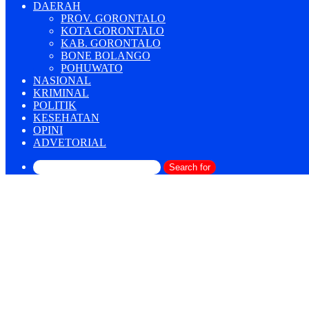
DAERAH
PROV. GORONTALO
KOTA GORONTALO
KAB. GORONTALO
BONE BOLANGO
POHUWATO
NASIONAL
KRIMINAL
POLITIK
KESEHATAN
OPINI
ADVETORIAL
Search for