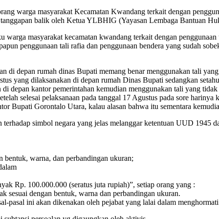
seorang warga masyarakat Kecamatan Kwandang terkait dengan pengguna
at tanggapan balik oleh Ketua YLBHIG (Yayasan Lembaga Bantuan Hu
u warga masyarakat kecamatan kwandang terkait dengan penggunaan tal
 apapun penggunaan tali rafia dan penggunaan bendera yang sudah sobe
n di depan rumah dinas Bupati memang benar menggunakan tali yang me
tus yang dilaksanakan di depan rumah Dinas Bupati sedangkan setahu
an di depan kantor pemerintahan kemudian menggunakan tali yang tida
etelah selesai pelaksanaan pada tanggal 17 Agustus pada sore harinya
or Bupati Gorontalo Utara, kalau alasan bahwa itu sementara kemudian 
 terhadap simbol negara yang jelas melanggar ketentuan UUD 1945 dan
 bentuk, warna, dan perbandingan ukuran;
 dalam
yak Rp. 100.000.000 (seratus juta rupiah)”, setiap orang yang :
k sesuai dengan bentuk, warna dan perbandingan ukuran.
l-pasal ini akan dikenakan oleh pejabat yang lalai dalam menghormat
ubtansi persoalan yg digaungkan oleh aktivis.