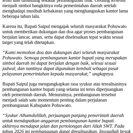
lebih luas dibanding sekadar pembangunan fisik. Gedung tersebut
menjadi simbol bangkitnya roda pemerintahan daerah setelah
menghadapi musibah kebakaran yang menghanguskan kantor lama
beberapa tahun lalu.
Karena itu, Bupati Saipul mengajak seluruh masyarakat Pohuwato
untuk memberikan dukungan dan doa agar proses pembangunan
berjalan lancar, aman, serta dapat diselesaikan tepat waktu sesuai
target yang telah ditetapkan.
“Kami memohon doa dan dukungan dari seluruh masyarakat
Pohuwato. Semoga pembangunan kantor bupati yang merupakan
simbol daerah ini dapat berjalan dengan baik, selesai sesuai
jadwal, dan nantinya dapat digunakan kembali sebagai pusat
pelayanan pemerintahan kepada masyarakat,” ungkapnya.
Bupati Saipul juga mengungkapkan rasa syukur atas terealisasinya
pembangunan kantor bupati yang selama ini terus diperjuangkan
oleh pemerintah daerah. Menurutnya, pembangunan tersebut
menjadi salah satu momentum penting dalam perjalanan
pembangunan Kabupaten Pohuwato.
“Syukur Alhamdulillah, perjuangan panjang pemerintah daerah
untuk mendapatkan anggaran pembangunan kantor bupati
akhirnya mendapat jalan dan pertolongan dari Allah SWT. Pada
tahun 2026 ini pembangunan dapat direalisasikan. Insyaallah besok