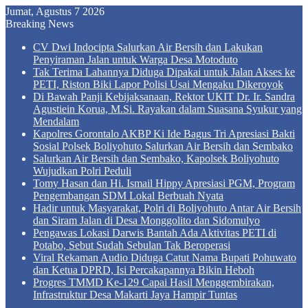
Jumat, Agustus 7 2026
Breaking News
CV Dwi Indocipta Salurkan Air Bersih dan Lakukan
Penyiraman Jalan untuk Warga Desa Motoduto
Tak Terima Lahannya Diduga Dipakai untuk Jalan Akses ke
PETI, Riston Biki Lapor Polisi Usai Mengaku Dikeroyok
Di Bawah Panji Kebijaksanaan, Rektor UKIT Dr. Ir. Sandra
Agustiein Korua, M.Si. Rayakan dalam Suasana Syukur yang
Mendalam
Kapolres Gorontalo AKBP Ki Ide Bagus Tri Apresiasi Bakti
Sosial Polsek Boliyohuto Salurkan Air Bersih dan Sembako
Salurkan Air Bersih dan Sembako, Kapolsek Boliyohuto
Wujudkan Polri Peduli
Tomy Hasan dan Hi. Ismail Hippy Apresiasi PGM, Program
Pengembangan SDM Lokal Berbuah Nyata
Hadir untuk Masyarakat, Polri di Boliyohuto Antar Air Bersih
dan Siram Jalan di Desa Monggolito dan Sidomulyo
Pengawas Lokasi Darwis Bantah Ada Aktivitas PETI di
Potabo, Sebut Sudah Sebulan Tak Beroperasi
Viral Rekaman Audio Diduga Catut Nama Bupati Pohuwato
dan Ketua DPRD, Isi Percakapannya Bikin Heboh
Progres TMMD Ke-129 Capai Hasil Menggembirakan,
Infrastruktur Desa Makarti Jaya Hampir Tuntas