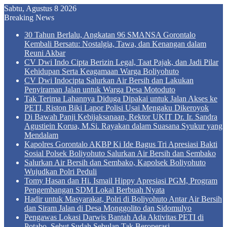
Sabtu, Agustus 8 2026
Breaking News
30 Tahun Berlalu, Angkatan 96 SMANSA Gorontalo
Kembali Bersatu: Nostalgia, Tawa, dan Kenangan dalam
Reuni Akbar
CV Dwi Indo Cipta Berizin Legal, Taat Pajak, dan Jadi Pilar
Kehidupan Serta Keagamaan Warga Boliyohuto
CV Dwi Indocipta Salurkan Air Bersih dan Lakukan
Penyiraman Jalan untuk Warga Desa Motoduto
Tak Terima Lahannya Diduga Dipakai untuk Jalan Akses ke
PETI, Riston Biki Lapor Polisi Usai Mengaku Dikeroyok
Di Bawah Panji Kebijaksanaan, Rektor UKIT Dr. Ir. Sandra
Agustiein Korua, M.Si. Rayakan dalam Suasana Syukur yang
Mendalam
Kapolres Gorontalo AKBP Ki Ide Bagus Tri Apresiasi Bakti
Sosial Polsek Boliyohuto Salurkan Air Bersih dan Sembako
Salurkan Air Bersih dan Sembako, Kapolsek Boliyohuto
Wujudkan Polri Peduli
Tomy Hasan dan Hi. Ismail Hippy Apresiasi PGM, Program
Pengembangan SDM Lokal Berbuah Nyata
Hadir untuk Masyarakat, Polri di Boliyohuto Antar Air Bersih
dan Siram Jalan di Desa Monggolito dan Sidomulyo
Pengawas Lokasi Darwis Bantah Ada Aktivitas PETI di
Potabo, Sebut Sudah Sebulan Tak Beroperasi