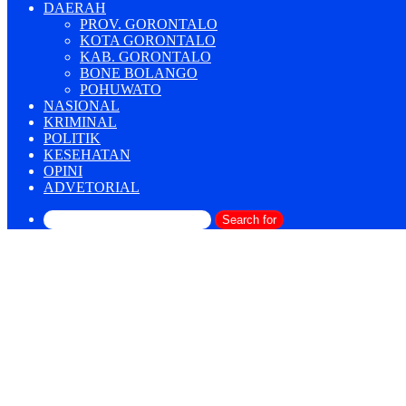
DAERAH
PROV. GORONTALO
KOTA GORONTALO
KAB. GORONTALO
BONE BOLANGO
POHUWATO
NASIONAL
KRIMINAL
POLITIK
KESEHATAN
OPINI
ADVETORIAL
Search for