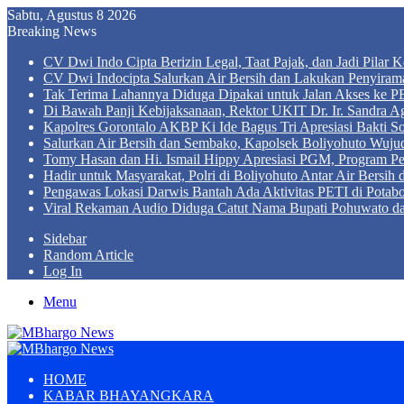
Sabtu, Agustus 8 2026
Breaking News
CV Dwi Indo Cipta Berizin Legal, Taat Pajak, dan Jadi Pila
CV Dwi Indocipta Salurkan Air Bersih dan Lakukan Penyiram
Tak Terima Lahannya Diduga Dipakai untuk Jalan Akses ke PE
Di Bawah Panji Kebijaksanaan, Rektor UKIT Dr. Ir. Sandra 
Kapolres Gorontalo AKBP Ki Ide Bagus Tri Apresiasi Bakti So
Salurkan Air Bersih dan Sembako, Kapolsek Boliyohuto Wujud
Tomy Hasan dan Hi. Ismail Hippy Apresiasi PGM, Program
Hadir untuk Masyarakat, Polri di Boliyohuto Antar Air Bersih
Pengawas Lokasi Darwis Bantah Ada Aktivitas PETI di Potabo
Viral Rekaman Audio Diduga Catut Nama Bupati Pohuwato d
Sidebar
Random Article
Log In
Menu
HOME
KABAR BHAYANGKARA