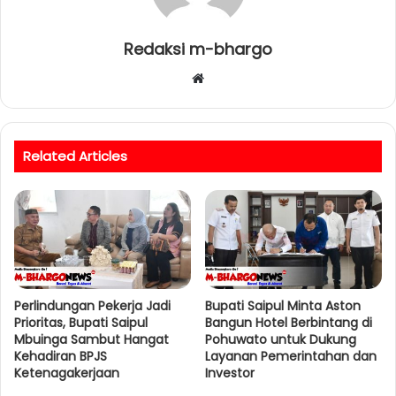
Redaksi m-bhargo
W
e
b
s
Related Articles
i
t
e
Perlindungan Pekerja Jadi
Bupati Saipul Minta Aston
Prioritas, Bupati Saipul
Bangun Hotel Berbintang di
Mbuinga Sambut Hangat
Pohuwato untuk Dukung
Kehadiran BPJS
Layanan Pemerintahan dan
Ketenagakerjaan
Investor