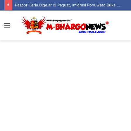
30 Tahun Berlalu, Angkatan 96 SMANSA Gorontalo Kembali Bersatu: Nostalgia, Tawa, dan Kenangan dalam Reuni Akbar
Menu