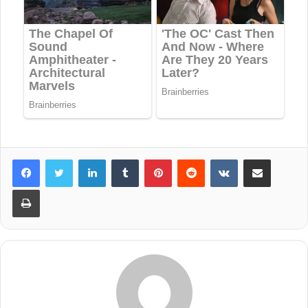
LinkedIn
Tumblr
Pinterest
Reddit
VKontakte
Share via Email
Print