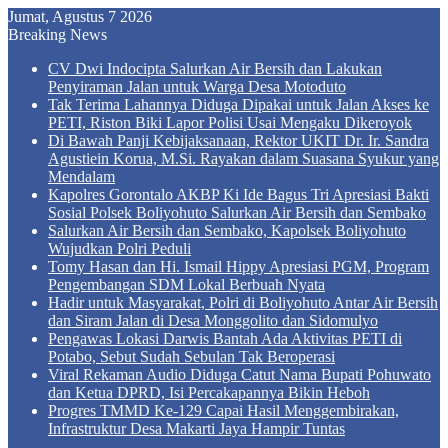
Jumat, Agustus 7 2026
Breaking News
CV Dwi Indocipta Salurkan Air Bersih dan Lakukan
Penyiraman Jalan untuk Warga Desa Motoduto
Tak Terima Lahannya Diduga Dipakai untuk Jalan Akses ke
PETI, Riston Biki Lapor Polisi Usai Mengaku Dikeroyok
Di Bawah Panji Kebijaksanaan, Rektor UKIT Dr. Ir. Sandra
Agustiein Korua, M.Si. Rayakan dalam Suasana Syukur yang
Mendalam
Kapolres Gorontalo AKBP Ki Ide Bagus Tri Apresiasi Bakti
Sosial Polsek Boliyohuto Salurkan Air Bersih dan Sembako
Salurkan Air Bersih dan Sembako, Kapolsek Boliyohuto
Wujudkan Polri Peduli
Tomy Hasan dan Hi. Ismail Hippy Apresiasi PGM, Program
Pengembangan SDM Lokal Berbuah Nyata
Hadir untuk Masyarakat, Polri di Boliyohuto Antar Air Bersih
dan Siram Jalan di Desa Monggolito dan Sidomulyo
Pengawas Lokasi Darwis Bantah Ada Aktivitas PETI di
Potabo, Sebut Sudah Sebulan Tak Beroperasi
Viral Rekaman Audio Diduga Catut Nama Bupati Pohuwato
dan Ketua DPRD, Isi Percakapannya Bikin Heboh
Progres TMMD Ke-129 Capai Hasil Menggembirakan,
Infrastruktur Desa Makarti Jaya Hampir Tuntas