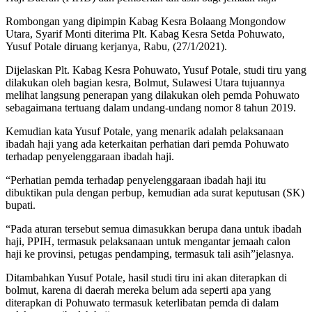
Rombongan yang dipimpin Kabag Kesra Bolaang Mongondow
Utara, Syarif Monti diterima Plt. Kabag Kesra Setda Pohuwato,
Yusuf Potale diruang kerjanya, Rabu, (27/1/2021).
Dijelaskan Plt. Kabag Kesra Pohuwato, Yusuf Potale, studi tiru yang
dilakukan oleh bagian kesra, Bolmut, Sulawesi Utara tujuannya
melihat langsung penerapan yang dilakukan oleh pemda Pohuwato
sebagaimana tertuang dalam undang-undang nomor 8 tahun 2019.
Kemudian kata Yusuf Potale, yang menarik adalah pelaksanaan
ibadah haji yang ada keterkaitan perhatian dari pemda Pohuwato
terhadap penyelenggaraan ibadah haji.
“Perhatian pemda terhadap penyelenggaraan ibadah haji itu
dibuktikan pula dengan perbup, kemudian ada surat keputusan (SK)
bupati.
“Pada aturan tersebut semua dimasukkan berupa dana untuk ibadah
haji, PPIH, termasuk pelaksanaan untuk mengantar jemaah calon
haji ke provinsi, petugas pendamping, termasuk tali asih”jelasnya.
Ditambahkan Yusuf Potale, hasil studi tiru ini akan diterapkan di
bolmut, karena di daerah mereka belum ada seperti apa yang
diterapkan di Pohuwato termasuk keterlibatan pemda di dalam